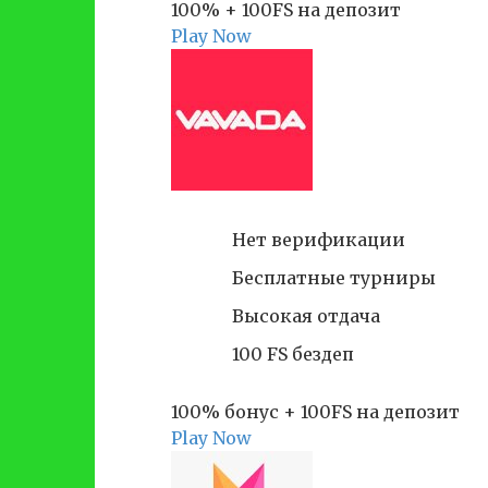
100% + 100FS на депозит
Play Now
Нет верификации
Бесплатные турниры
Высокая отдача
100 FS бездеп
100% бонус + 100FS на депозит
Play Now