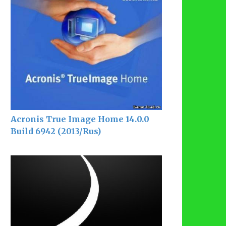
Acronis True Image Home 14.0.0
Build 6942 (2013/Rus)