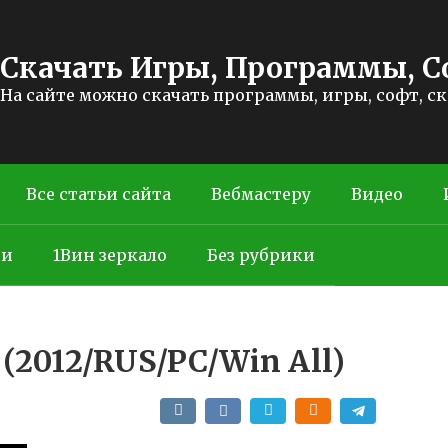
Скачать Игры, Программы, С
На сайте можно скачать программы, игры, софт, с
Все статьи сайта
Вебмастеру
Видео
ти
1Вин зеркало
Без рубрики
 (2012/RUS/PC/Win All)