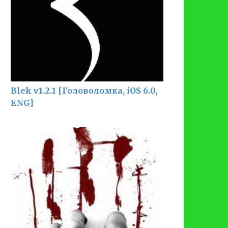
Blek v1.2.1 [Головоломка, iOS 6.0,
ENG]