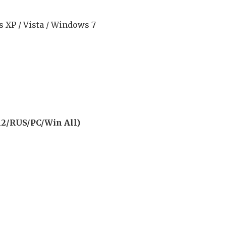
XP / Vista / Windows 7
12/RUS/PC/Win All)