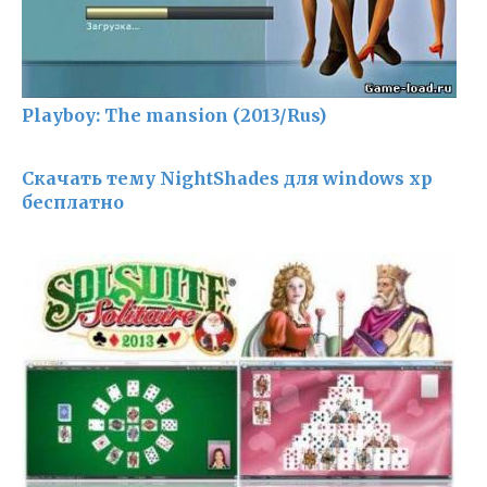
Playboy: The mansion (2013/Rus)
Скачать тему NightShades для windows xp
бесплатно