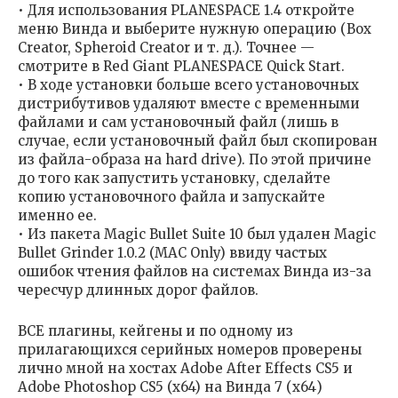
• Для использования PLANESPACE 1.4 откройте
меню Винда и выберите нужную операцию (Box
Creator, Spheroid Creator и т. д.). Точнее —
смотрите в Red Giant PLANESPACE Quick Start.
• В ходе установки больше всего установочных
дистрибутивов удаляют вместе с временными
файлами и сам установочный файл (лишь в
случае, если установочный файл был скопирован
из файла-образа на hard drive). По этой причине
до того как запустить установку, сделайте
копию установочного файла и запускайте
именно ее.
• Из пакета Magic Bullet Suite 10 был удален Magic
Bullet Grinder 1.0.2 (MAC Only) ввиду частых
ошибок чтения файлов на системах Винда из-за
чересчур длинных дорог файлов.
ВСЕ плагины, кейгены и по одному из
прилагающихся серийных номеров проверены
лично мной на хостах Adobe After Effects CS5 и
Adobe Photoshop CS5 (x64) на Винда 7 (x64)