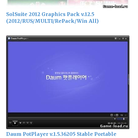
SolSuite 2012 Graphics Pack v.12.5
(2012/RUS/MULTI/RePack/Win All)
Daum PotPlayer v.1.5.36205 Stable Portable