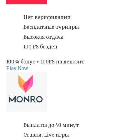
Нет верификации
Бесплатные турниры
Высокая отдача
100 FS бездеп
100% бонус + 100FS на депозит
Play Now
Выплаты до 40 минут
Ставки, Live игры