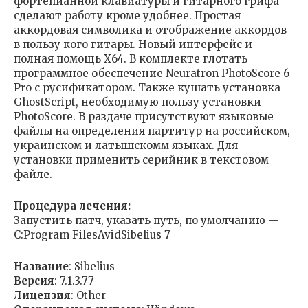
фортепианной клавиатуры и гитарного грифа
сделают работу кроме удобнее. Простая
аккордовая символика и отображение аккордов
в пользу кого гитары. Новый интерфейс и
полная помощь Х64. В комплекте глотать
программное обеспечение Neuratron PhotoScore 6
Pro с русификатором. Также кушать установка
GhostScript, необходимую пользу установки
PhotoScore. В раздаче присутствуют языковые
файлы на определения партитур на российском,
украинском и латышскомм языках. Для
установки применить серийник в текстовом
файле.
Процедура лечения:
Запустить патч, указать путь, по умолчанию —
C:Program FilesAvidSibelius 7
Название
: Sibelius
Версия
: 7.1.3.77
Лицензия
: Other