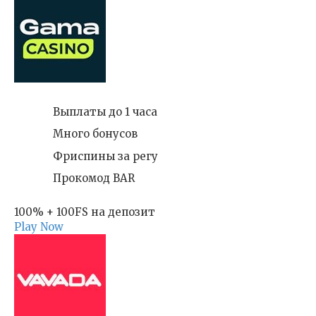
Выплаты до 1 часа
Много бонусов
Фриспины за регу
Прокомод BAR
100% + 100FS на депозит
Play Now