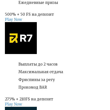
Ежедневные призы
500% + 50 FS на депозит
Play Now
Выплаты до 2 часов
Максимальная отдача
Фриспины за регу
Прокомод BAR
275% + 210FS на депозит
Play Now