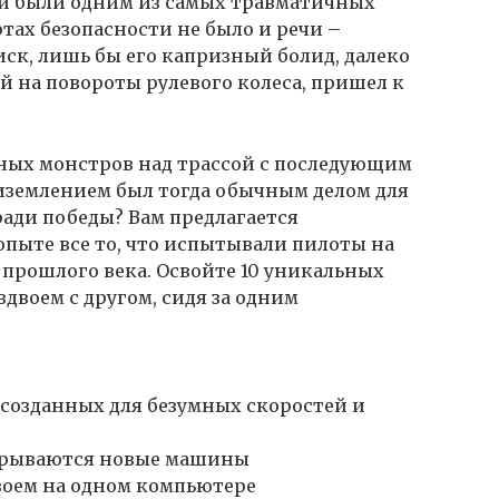
ри были одним из самых травматичных
ртах безопасности не было и речи –
к, лишь бы его капризный болид, далеко
й на повороты рулевого колеса, пришел к
ных монстров над трассой с последующим
иземлением был тогда обычным делом для
 ради победы? Вам предлагается
опыте все то, что испытывали пилоты на
 прошлого века. Освойте 10 уникальных
вдвоем с другом, сидя за одним
 созданных для безумных скоростей и
ткрываются новые машины
воем на одном компьютере