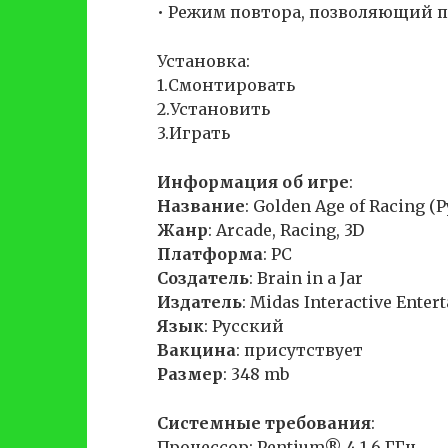
• Режим повтора, позволяющий 
Установка:
1.Смонтировать
2.Установить
3.Играть
Информация об игре
:
Название
: Golden Age of Racing (
Жанр
: Arcade, Racing, 3D
Платформа
: PC
Создатель
: Brain in a Jar
Издатель
: Midas Interactive Ente
Язык
: Русский
Вакцина
: присутствует
Размер
: 348 mb
Cистемные требования
:
Процессор: Pentium® 4 1,6 ГГц