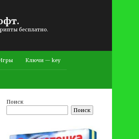
офт.
крипты бесплатно.
Игры
Ключи — key
Поиск
Поиск