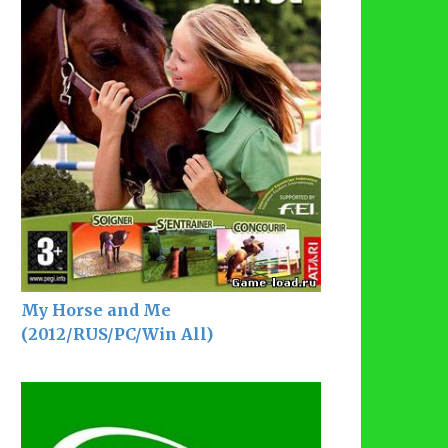
My Horse and Me
(2012/RUS/PC/Win All)