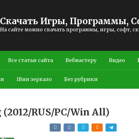
Скачать Игры, Программы, С
На сайте можно скачать программы, игры, софт, с
Все статьи сайта
Вебмастеру
Видео
ти
1Вин зеркало
Без рубрики
 (2012/RUS/PC/Win All)