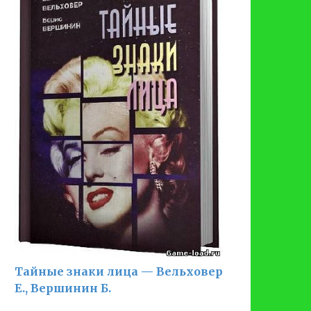
Тайные знаки лица — Вельховер
Е., Вершинин Б.