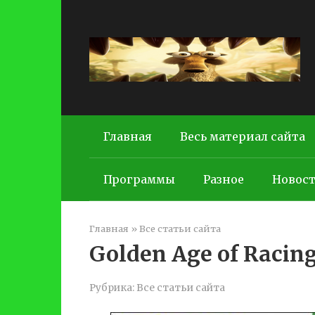
Перейти
к
контенту
Главная
Весь материал сайта
Программы
Разное
Новос
Главная
»
Все статьи сайта
Golden Age of Racing
Рубрика:
Все статьи сайта