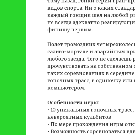
тому назад, гонки серии гран-п
видов спорта. Ни о каких станда
каждый гонщик шел на любой рис
не всегда адекватно реагирующи
финишу первым.
Полет громоздких четырехколес
сальто-мортале и аварийным пр
любого заезда. Чего не сделаешь
прочувствовать на собственном 
таких соревнованиях в середине
гоночных трасс, в одиночку или 
компьютером.
Особенности игры
:
• 10 уникальных гоночных трасс,
невероятных кульбитов
• По мере прохождения игры о
• Возможность соревноваться вд