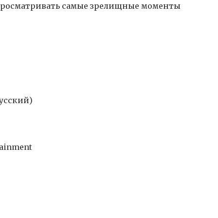
просматривать самые зрелищные моменты
Русский)
rtainment