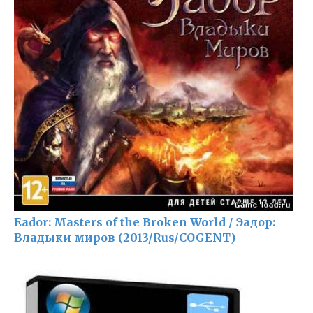
Eador: Masters of the Broken World / Эадор:
Владыки миров (2013/Rus/COGENT)