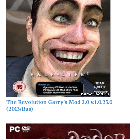
The Revolution Garry’s Mod 2.0 v.1.0.25.0
(2013/Rus)