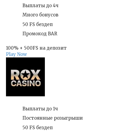
Выплаты до 4ч
Много бонусов
50 FS бездеп
Промокод BAR
100% + 500FS на депозит
Play Now
Выплаты до 1ч
Постоянные розыгрыши
50 FS бездеп