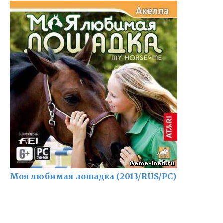
Моя любимая лошадка (2013/RUS/PC)