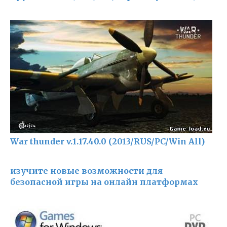
Wаr thundеr v.1.17.40.0 (2013/RUS/PC/Win All)
изучите новые возможности для
безопасной игры на онлайн платформах