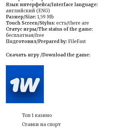
Язык интерфейса/Interface language:
английский (ENG)
Размер/Size:
1,59 Mb
Touch Screen/Stylus:
есть/there are
Статус игры/The status of the game:
бесплатная/free
Подготовил/Prepared by:
FileFast
Скачать игру /Download the game:
Топ 1 казино
Ставки на спорт