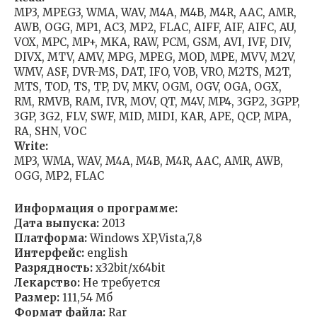
MP3, MPEG3, WMA, WAV, M4A, M4B, M4R, AAC, AMR,
AWB, OGG, MP1, AC3, MP2, FLAC, AIFF, AIF, AIFC, AU,
VOX, MPC, MP+, MKA, RAW, PCM, GSM, AVI, IVF, DIV,
DIVX, MTV, AMV, MPG, MPEG, MOD, MPE, MVV, M2V,
WMV, ASF, DVR-MS, DAT, IFO, VOB, VRO, M2TS, M2T,
MTS, TOD, TS, TP, DV, MKV, OGM, OGV, OGA, OGX,
RM, RMVB, RAM, IVR, MOV, QT, M4V, MP4, 3GP2, 3GPP,
3GP, 3G2, FLV, SWF, MID, MIDI, KAR, APE, QCP, MPA,
RA, SHN, VOC
Write:
MP3, WMA, WAV, M4A, M4B, M4R, AAC, AMR, AWB,
OGG, MP2, FLAC
Информация о программе:
Дата выпуска:
2013
Платформа:
Windows XP,Vista,7,8
Интерфейс:
english
Разрядность:
х32bit/х64bit
Лекарство:
Не требуется
Размер:
111,54 Мб
Формат файла:
Rar