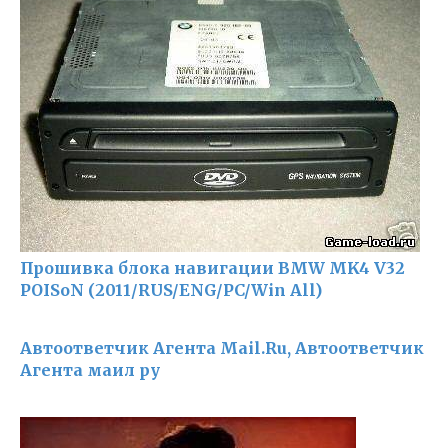
Прошивка блока навигации BMW MK4 V32
POISoN (2011/RUS/ENG/PC/Win All)
Автоответчик Агента Mail.Ru, Автоответчик
Агента маил ру