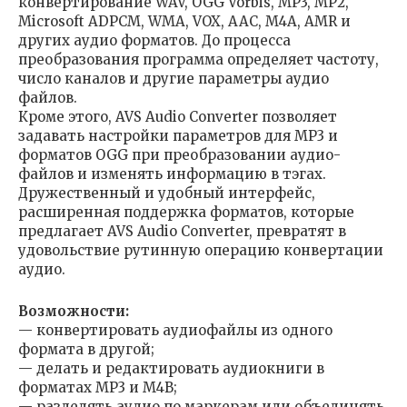
конвертирование WAV, OGG Vorbis, MP3, MP2,
Microsoft ADPCM, WMA, VOX, AAC, M4A, AMR и
других аудио форматов. До процесса
преобразования программа определяет частоту,
число каналов и другие параметры аудио
файлов.
Кроме этого, AVS Audio Converter позволяет
задавать настройки параметров для MP3 и
форматов OGG при преобразовании аудио-
файлов и изменять информацию в тэгах.
Дружественный и удобный интерфейс,
расширенная поддержка форматов, которые
предлагает AVS Audio Converter, превратят в
удовольствие рутинную операцию конвертации
аудио.
Возможности:
— конвертировать аудиофайлы из одного
формата в другой;
— делать и редактировать аудиокниги в
форматах MP3 и M4B;
— разделять аудио по маркерам или объединять