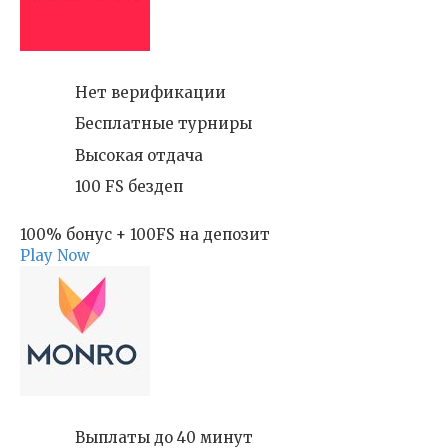
Нет верификации
Бесплатные турниры
Высокая отдача
100 FS бездеп
100% бонус + 100FS на депозит
Play Now
Выплаты до 40 минут