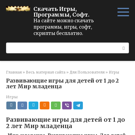
Перейти
Скачать Игры,
к
Программы, Софт.
контенту
На сайте можно скачать
программы, игры, софт,
скрипты бесплатно.
Поиск:
Главная
»
Весь материал сайта
»
Для Пользователя
»
Игры
Развивающие игры для детей от 1 до 2
лет Мир младенца
Игры
Развивающие игры для детей от 1 до
2 лет Мир младенца