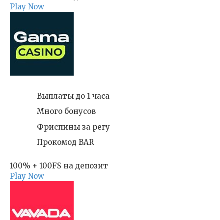
Play Now
Выплаты до 1 часа
Много бонусов
Фриспины за регу
Прокомод BAR
100% + 100FS на депозит
Play Now