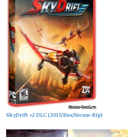
SkyDrift +2 DLC (2013/Rus/Steam-Rip)