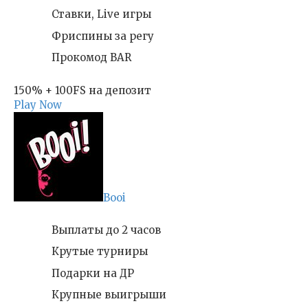
Ставки, Live игры
Фриспины за регу
Прокомод BAR
150% + 100FS на депозит
Play Now
Booi
Выплаты до 2 часов
Крутые турниры
Подарки на ДР
Крупные выигрыши