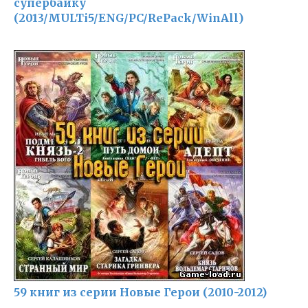
супербайку
(2013/MULTi5/ENG/PC/RePack/WinAll)
59 книг из серии Новые Герои (2010-2012)