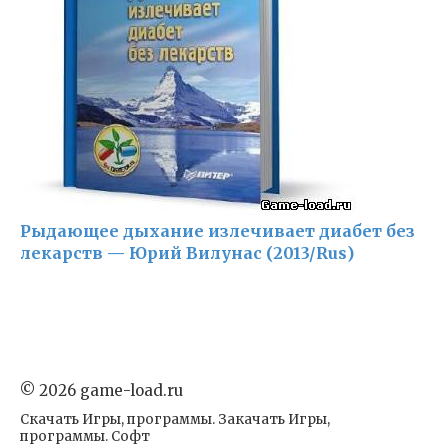
Рыдающее дыхание излечивает диабет без
лекарств — Юрий Вилунас (2013/Rus)
© 2026 game-load.ru
Скачать Игры, программы. Закачать Игры,
программы. Софт