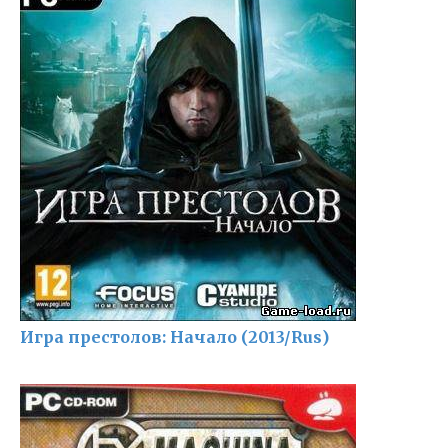
Игра престолов: Начало (2013/Rus)