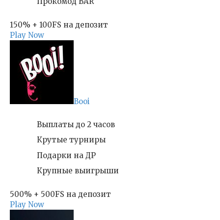
Прокомод BAR
150% + 100FS на депозит
Play Now
Booi
Выплаты до 2 часов
Крутые турниры
Подарки на ДР
Крупные выигрыши
500% + 500FS на депозит
Play Now