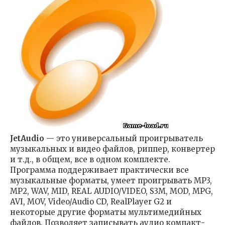
JetAudio
— это универсальный проигрыватель
музыкальных и видео файлов, риппер, конвертер
и т.д., в общем, все в одном комплекте.
Программа поддерживает практически все
музыкальные форматы, умеет проигрывать MP3,
MP2, WAV, MID, REAL AUDIO/VIDEO, S3M, MOD, MPG,
AVI, MOV, Video/Audio CD, RealPlayer G2 и
некоторые другие форматы мультимедийных
файлов. Позволяет записывать аудио компакт-