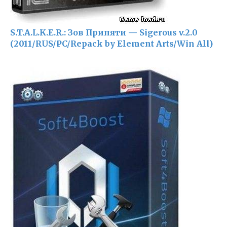
S.T.A.L.K.E.R.: Зов Припяти — Sigerous v.2.0
(2011/RUS/PC/Repack by Element Arts/Win All)