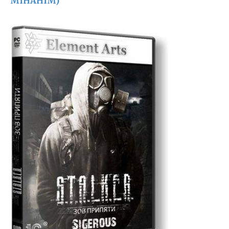
MIHAHIM)