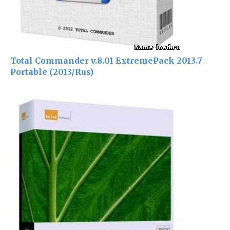
Total Commander v.8.01 ExtremePack 2013.7
Portable (2013/Rus)