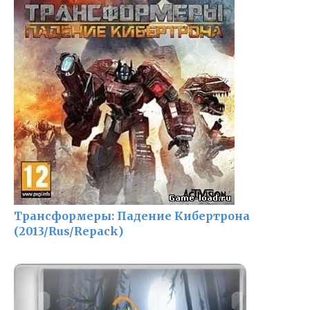
Трансформеры: Падение Кибертрона
(2013/Rus/Repack)