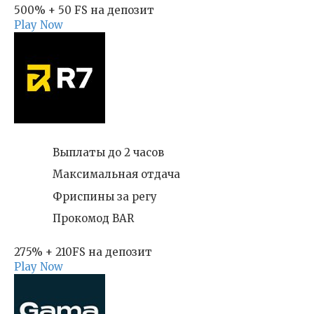
500% + 50 FS на депозит
Play Now
Выплаты до 2 часов
Максимальная отдача
Фриспины за регу
Прокомод BAR
275% + 210FS на депозит
Play Now