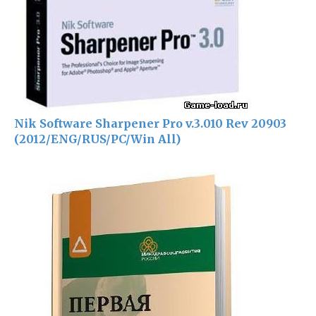
Nik Software Sharpener Pro v.3.010 Rev 20903
(2012/ENG/RUS/PC/Win All)