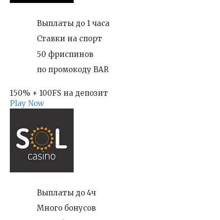
Выплаты до 1 часа
Ставки на спорт
50 фриспинов
по промокоду BAR
150% + 100FS на депозит
Play Now
Выплаты до 4ч
Много бонусов