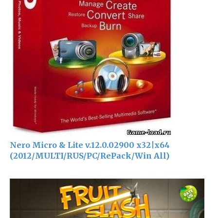
Nero Micro & Lite v.12.0.02900 x32|x64
(2012/MULTI/RUS/PC/RePack/Win All)