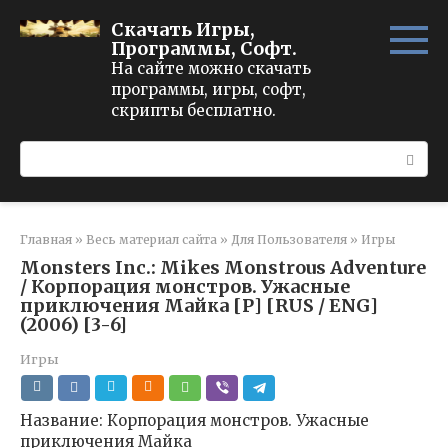
Перейти
Скачать Игры,
к
Программы, Софт.
контенту
На сайте можно скачать
программы, игры, софт,
скрипты бесплатно.
Поиск:
Главная
»
Весь материал сайта
»
Для Пользователя
»
Игры
Monsters Inc.: Mikes Monstrous Adventure
/ Корпорация монстров. Ужасные
приключения Майка [P] [RUS / ENG]
(2006) [3-6]
Игры
Название: Корпорация монстров. Ужасные
приключения Майка