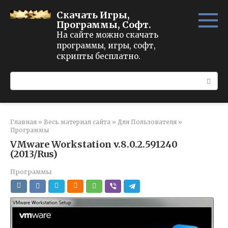
Перейти
Скачать Игры,
к
Программы, Софт.
контенту
На сайте можно скачать
программы, игры, софт,
скрипты бесплатно.
Поиск:
Главная
»
Весь материал сайта
»
Для Пользователя
»
Программы
VMware Workstation v.8.0.2.591240
(2013/Rus)
Программы