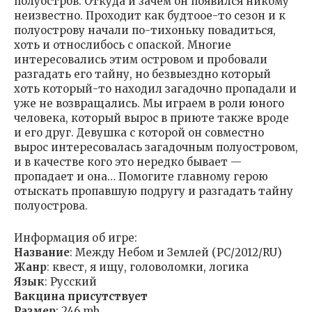
полуостров. Откуда и зачем он появился никому
неизвестно. Проходит как будтоое-то сезон и к
полуострову начали по-тихоньку повадиться,
хоть и относлибось с опаской. Многие
интересовались этим островом и пробовали
разгадать его тайну, но безвыездно который
хоть который-то находил загадочно пропадали и
уже не возвращались. Мы играем в роли юного
человека, который вырос в приюте также вроде
и его друг. Девушка с которой он совместно
вырос интересовалась загадочным полуостровом,
и в качестве кого это нередко бывает —
пропадает и она… Помогите главному герою
отыскать пропавшую подругу и разгадать тайну
полуострова.
Информация об игре:
Название
: Между Небом и Землей (РС/2012/RU)
Жанр
: квест, я ищу, головоломки, логика
Язык
: Русский
Вакцина присутствует
Размер
: 246 mb