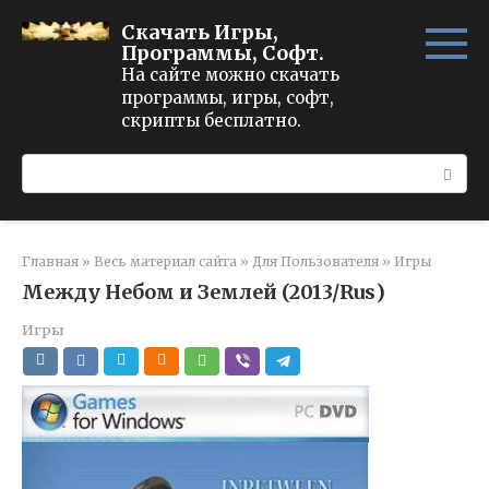
Перейти
Скачать Игры,
к
Программы, Софт.
контенту
На сайте можно скачать
программы, игры, софт,
скрипты бесплатно.
Поиск:
Главная
»
Весь материал сайта
»
Для Пользователя
»
Игры
Между Небом и Землей (2013/Rus)
Игры