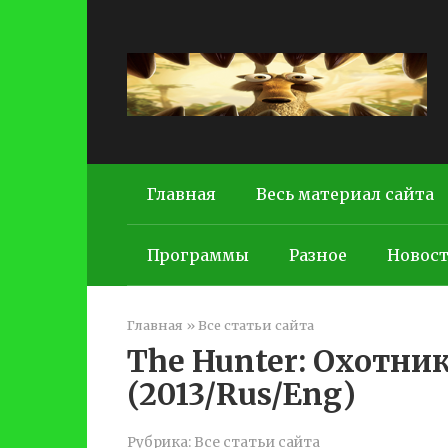
Перейти
к
контенту
Главная
Весь материал сайта
Программы
Разное
Новос
Главная
»
Все статьи сайта
The Hunter: Охотни
(2013/Rus/Eng)
Рубрика:
Все статьи сайта