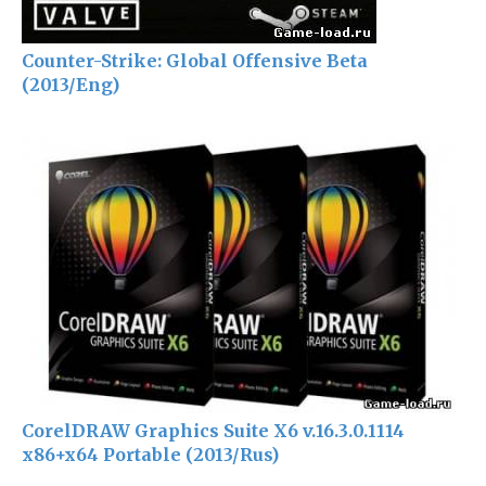
Counter-Strike: Global Offensive Beta
(2013/Eng)
CorelDRAW Graphics Suite X6 v.16.3.0.1114
x86+x64 Portable (2013/Rus)