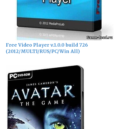
Free Video Player v.1.0.0 build 726
(2012/MULTI/RUS/PC/Win All)