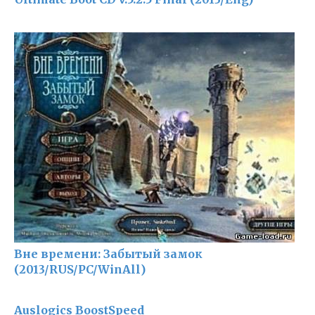
Вне времени: Забытый замок
(2013/RUS/PC/WinAll)
Auslogics BoostSpeed