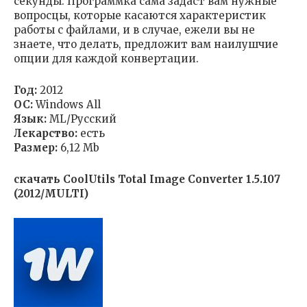
секунды. Программка сама задаст вам нужные
вопросцы, которые касаются характеристик
работы с файлами, и в случае, ежели вы не
знаете, что делать, предложит вам наилушчие
опции для каждой конвертации.
Год:
2012
ОС:
Windows All
Язык:
ML/Русский
Лекарство:
есть
Размер:
6,12 Mb
скачать CoolUtils Total Image Converter 1.5.107
(2012/MULTI)