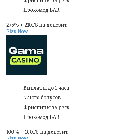
Фриспины за регу
Прокомод BAR
275% + 210FS на депозит
Play Now
Выплаты до 1 часа
Много бонусов
Фриспины за регу
Прокомод BAR
100% + 100FS на депозит
Play Now