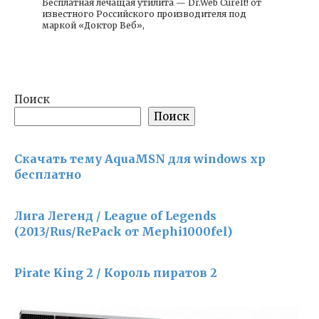
Бесплатная лечащая утилита — Dr.Web CureIt! от
известного Российского производителя под
маркой «Доктор Веб»,
Поиск
Поиск
Скачать тему AquaMSN для windows xp
бесплатно
Лига Легенд / League of Legends
(2013/Rus/RePack от Mephi1000fel)
Pirate King 2 / Король пиратов 2