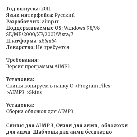
Год выпуска:
2011
Язык интерфейса:
Русский
Разработчик:
aimp.ru
Поддерживаемые OS:
Windows 98/98
SE/ME/2000/XP/2003/Vista/7
Платформа:
x86/x64
Лекарство:
Не требуется
Требования:
Версия программы AIMP3!
Установка:
Скины копируем в папку C->Program Files-
>AIMP3->Skins
Установка:
Сборка обложок для AIMP3
Скины для AIMP 3, Стили для аимп, обложоки
для аимп Шаблоны для аимп бесплатно