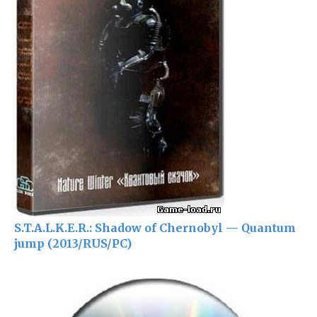
S.T.A.L.K.E.R.: Shadow of Chernobyl — Quantum
jump (2013/RUS/PC)