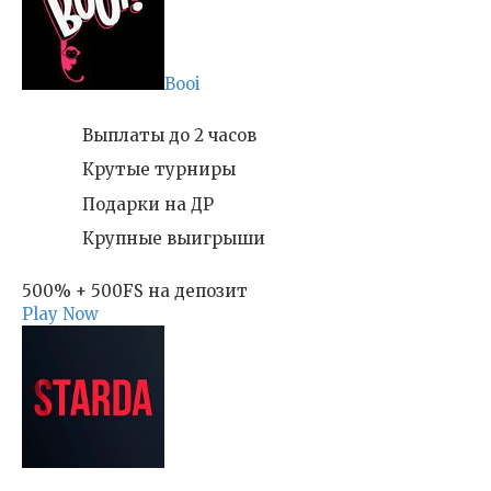
Booi
Выплаты до 2 часов
Крутые турниры
Подарки на ДР
Крупные выигрыши
500% + 500FS на депозит
Play Now