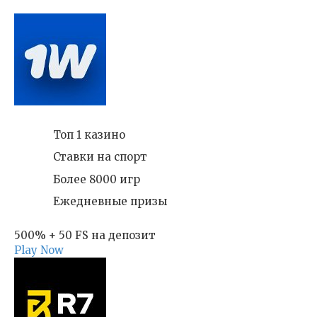
Топ 1 казино
Ставки на спорт
Более 8000 игр
Ежедневные призы
500% + 50 FS на депозит
Play Now