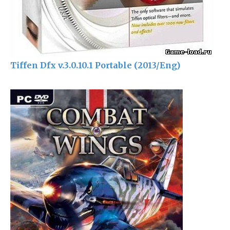
Tiffen Dfx v.3.0.10.1 Portable (2013/Eng)