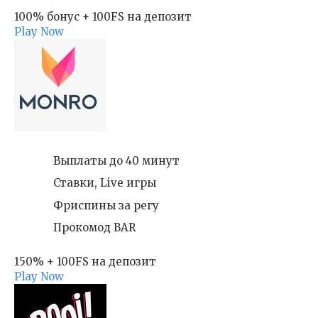
100% бонус + 100FS на депозит
Play Now
Выплаты до 40 минут
Ставки, Live игры
Фриспины за регу
Прокомод BAR
150% + 100FS на депозит
Play Now