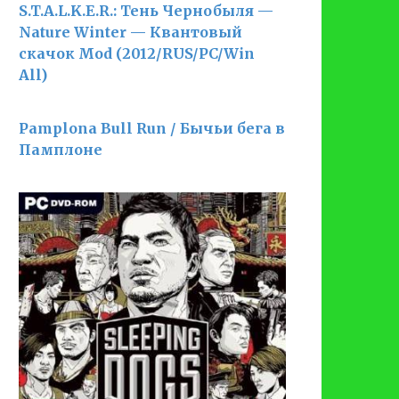
S.T.A.L.K.E.R.: Тень Чернобыля —
Nature Winter — Квантовый
скачок Mod (2012/RUS/PC/Win
All)
Pamplona Bull Run / Бычьи бега в
Памплоне