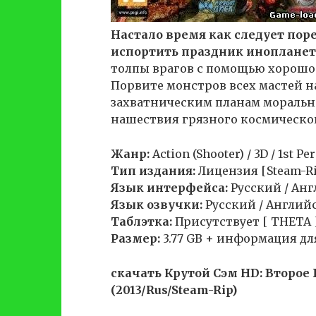
Настало время как следует пор
испортить праздник иноплане
толпы врагов с помощью хорошо
Порвите монстров всех мастей н
захватническим планам морально
нашествия грязного космическог
Жанр:
Action (Shooter) / 3D / 1st Pe
Тип издания:
Лицензия [Steam-R
Язык интерфейса:
Русский / Ан
Язык озвучки:
Русский / Англий
Таблэтка:
Присутствует [ THETA 
Размер:
3.77 GB + информация дл
скачать Крутой Сэм HD: Второе
(2013/Rus/Steam-Rip)