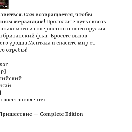
езвиться. Сэм возвращается, чтобы
тным мерзавцам!
Проложите путь сквозь
 знакомого и совершенно нового оружия.
а британский флаг. Бросьте вызов
го уродца Ментала и спасите мир от
о отребья!
rson
ip]
глийский
ский
]
я восстановления
 Пришествие — Complete Edition