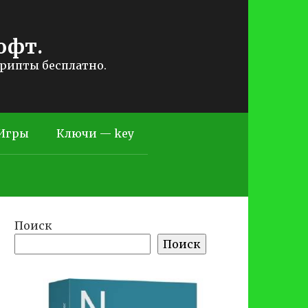
офт.
крипты бесплатно.
Игры
Ключи — key
Поиск
Поиск