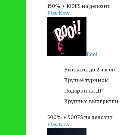
150% + 100FS на депозит
Play Now
Booi
Выплаты до 2 часов
Крутые турниры
Подарки на ДР
Крупные выигрыши
500% + 500FS на депозит
Play Now