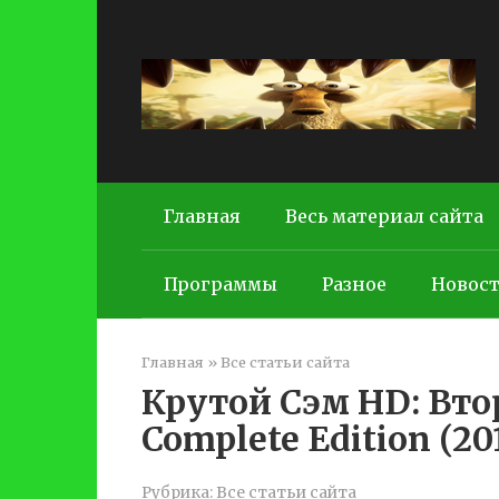
Перейти
к
контенту
Главная
Весь материал сайта
Программы
Разное
Новос
Главная
»
Все статьи сайта
Крутой Сэм HD: Вт
Complete Edition (20
Рубрика:
Все статьи сайта