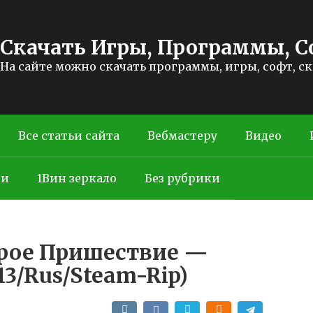
Скачать Игры, Программы, С
На сайте можно скачать программы, игры, софт, с
Все статьи сайта
Вебмастеру
Видео
ти
1Вин зеркало
Без рубрики
орое Пришествие —
13/Rus/Steam-Rip)