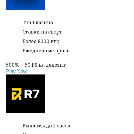
Топ 1 казино
Ставки на спорт
Более 8000 игр
Ежедневные призы
500% + 50 FS на депозит
Play Now
Выплаты до 2 часов