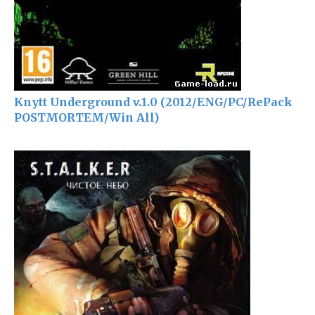
Knytt Underground v.1.0 (2012/ENG/PC/RePack
POSTMORTEM/Win All)