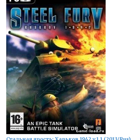
Стальная ярость: Харьков 1942 v.1.1 (2013/Rus)