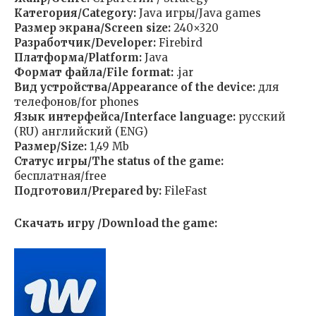
Категория/Category:
Java игры/Java games
Размер экрана/Screen size:
240×320
Разработчик/Developer:
Firebird
Платформа/Platform:
Java
Формат файла/File format:
.jar
Вид устройства/Appearance of the device:
для
телефонов/for phones
Язык интерфейса/Interface language:
русский
(RU) английский (ENG)
Размер/Size:
1,49 Mb
Статус игры/The status of the game:
бесплатная/free
Подготовил/Prepared by:
FileFast
Скачать игру /Download the game: