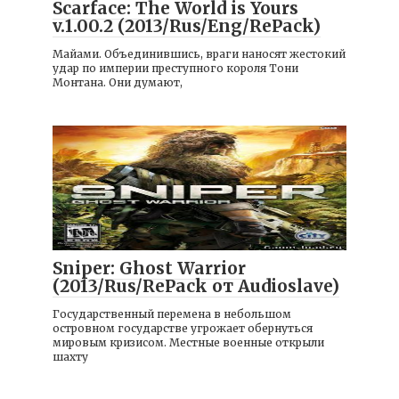
Scarface: The World is Yours
v.1.00.2 (2013/Rus/Eng/RePack)
Майами. Объединившись, враги наносят жестокий
удар по империи преступного короля Тони
Монтана. Они думают,
Игры
Sniper: Ghost Warrior
(2013/Rus/RePack от Audioslave)
Государственный перемена в небольшом
островном государстве угрожает обернуться
мировым кризисом. Местные военные открыли
шахту