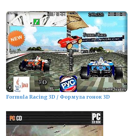
Formula Racing 3D / Формула гонок 3D