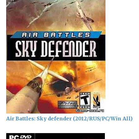
Air Battles: Sky defender (2012/RUS/PC/Win All)