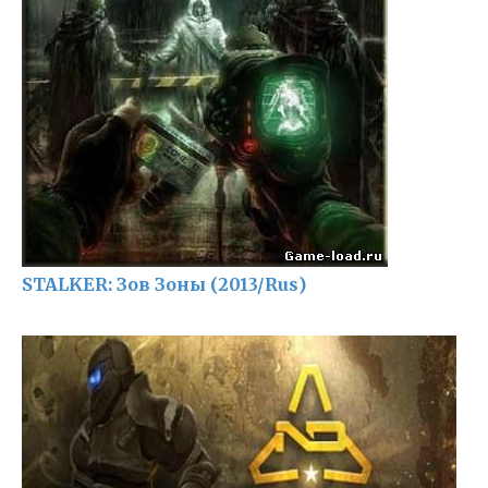
STALKER: Зов Зоны (2013/Rus)