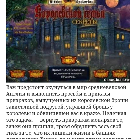
Вам предстоит окунуться в мир средневековой
Англии и выполнить просьбы и приказы
призраков, выпущенных из королевской броши
завистливой подругой, укравшей брошь у
королевы и обвинившей вас в краже. Нелегкая
это задача — вернуть призракам монархов то,
зачем они пришли, грозя обрушить весь свой
гнев за то, что их лишили жизни в башнях