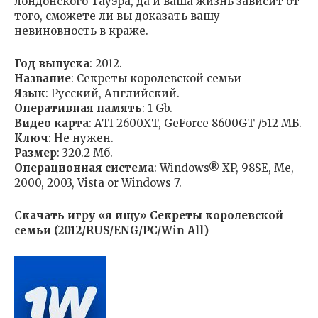
лондонского Тауэра, да и ваша жизнь зависит от
того, сможете ли вы доказать вашу
невиновность в краже.
Год выпуска
: 2012.
Название
: Секреты королевской семьи
Язык
: Русский, Английский.
Оперативная память
: 1 Gb.
Видео карта
: ATI 2600XT, GeForce 8600GT /512 МБ.
Ключ
: Не нужен.
Размер
: 320.2 Мб.
Операционная система
: Windows® XP, 98SE, Me,
2000, 2003, Vista or Windows 7.
Скачать игру «я ищу» Секреты королевской
семьи (2012/RUS/ENG/PC/Win All)