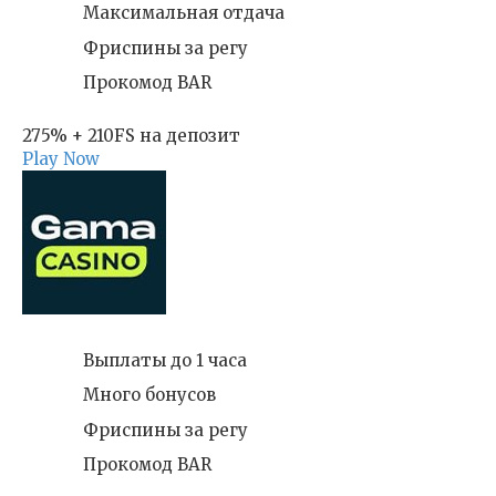
Максимальная отдача
Фриспины за регу
Прокомод BAR
275% + 210FS на депозит
Play Now
Выплаты до 1 часа
Много бонусов
Фриспины за регу
Прокомод BAR