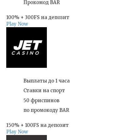
Прокомод BAR
100% + 300FS на депозит
Play Now
Выплаты до 1 часа
Ставки на спорт
50 фриспинов
по промокоду BAR
150% + 100FS на депозит
Play Now