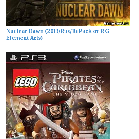
Nuclear Dawn (2013/Rus/RePack от R.G.
Element Arts)