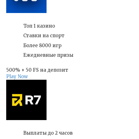
Топ 1 казино
Ставки на спорт
Более 8000 игр
Ежедневные призы
500% + 50 FS на депозит
Play Now
Выплаты до 2 часов