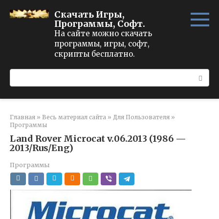
Перейти
Скачать Игры,
к
Программы, Софт.
контенту
На сайте можно скачать
программы, игры, софт,
скрипты бесплатно.
Поиск:
Главная
»
Весь материал сайта
»
Для Пользователя
»
Программы
Land Rover Microcat v.06.2013 (1986 —
2013/Rus/Eng)
Программы