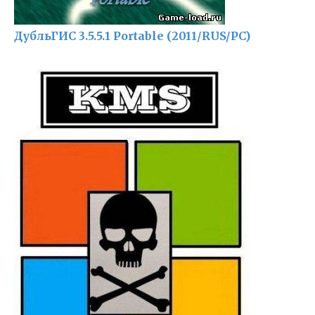
ДубльГИС 3.5.5.1 Portable (2011/RUS/PC)