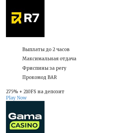
Выплаты до 2 часов
Максимальная отдача
Фриспины за регу
Прокомод BAR
275% + 210FS на депозит
Play Now