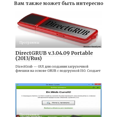
Вам также может быть интересно
Программы
DirectGRUB v.3.04.09 Portable
(2013/Rus)
DirectGrub — GUI для создания загрузочной
флешки на основе GRUB с подгрузкой ISO. Создает
Программы