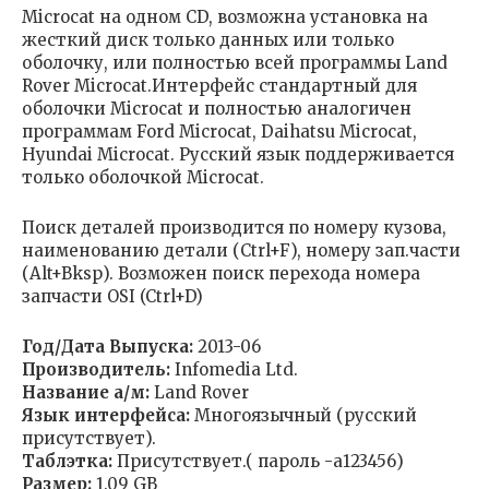
Microcat на одном CD, возможна установка на
жесткий диск только данных или только
оболочку, или полностью всей программы Land
Rover Microcat.Интерфейс стандартный для
оболочки Microcat и полностью аналогичен
программам Ford Microcat, Daihatsu Microcat,
Hyundai Microcat. Русский язык поддерживается
только оболочкой Microcat.
Поиск деталей производится по номеру кузова,
наименованию детали (Ctrl+F), номеру зап.части
(Alt+Bksp). Возможен поиск перехода номера
запчасти OSI (Ctrl+D)
Год/Дата Выпуска:
2013-06
Производитель:
Infomedia Ltd.
Название а/м:
Land Rover
Язык интерфейса:
Многоязычный (русский
присутствует).
Таблэтка:
Присутствует.( пароль -a123456)
Размер:
1.09 GB