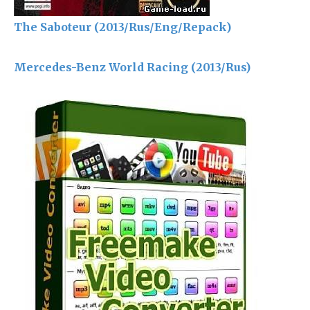
The Saboteur (2013/Rus/Eng/Repack)
Mercedes-Benz World Racing (2013/Rus)