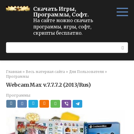
Перейти
Скачать Игры,
к
Программы, Софт.
контенту
На сайте можно скачать
программы, игры, софт,
скрипты бесплатно.
Поиск:
Главная
»
Весь материал сайта
»
Для Пользователя
»
Программы
WebcamMax v.7.7.7.2 (2013/Rus)
Программы