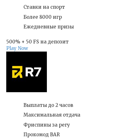
Ставки на спорт
Более 8000 игр
Ежедневные призы
500% + 50 FS на депозит
Play Now
Выплаты до 2 часов
Максимальная отдача
Фриспины за регу
Прокомод BAR