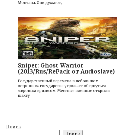
Монтана. Они думают,
Игры
Sniper: Ghost Warrior
(2013/Rus/RePack от Audioslave)
Государственный перемена в небольшом
островном государстве угрожает обернуться
мировым кризисом. Местные военные открыли
шахту
Поиск
Поиск