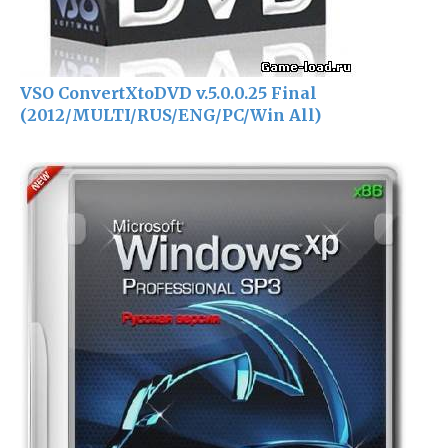
VSO ConvertXtoDVD v.5.0.0.25 Final
(2012/MULTI/RUS/ENG/PC/Win All)