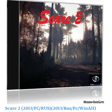
Scare 2 (2013/PC/RUS)(2013/Rus/Pc/WinAll)