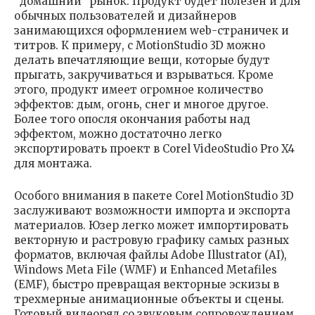
“домашний” рынок. Продукт будет полезен и для
обычных пользователей и дизайнеров
занимающихся оформлением web-страничек и
титров. К примеру, с MotionStudio 3D можно
делать впечатляющие вещи, которые будут
прыгать, закручиваться и взрываться. Кроме
этого, продукт имеет огромное количество
эффектов: дым, огонь, снег и многое другое.
Более того опосля окончания работы над
эффектом, можно достаточно легко
экспортировать проект в Corel VideoStudio Pro X4
для монтажа.
Особого внимания в пакете Corel MotionStudio 3D
заслуживают возможности импорта и экспорта
материалов. Юзер легко может импортировать
векторную и растровую графику самых разных
форматов, включая файлы Adobe Illustrator (AI),
Windows Meta File (WMF) и Enhanced Metafiles
(EMF), быстро превращая векторные эскизы в
трехмерные анимационные объекты и сцены.
Готовый видеоряд со звуковым сопровождением