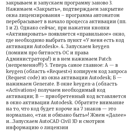
закрываем и запускаем программу заново 3.
Нажимаем «Закрыть», подтверждаем закрытие
окна лицензирования – программа автоматом
перебрасывает в начало процесса активации (пп.
1 и 2). Однако сейчас, при нажатии кнопки
«Активировать» появляется «правильное» окно,
где необходимо выбрать пункт «У меня есть код
активации Autodesk». 4. Запускаем keygen
(помним про битность ОС и права
Администратора!) и в нем нажимаем Patch
(непременно!!!) 5. Теперь самое главное: А — в
keygen (область «Request») копируем код запроса
(Request code) из окна активации Autodesk; Б —
нажимаем Generate. В окне keygen-a (область
«Activation») получаем необходимый код
активации; В — приобретенный код вставляется
в окно активации Autodesk. Обратите внимание
на то, что код будет короче на 7 знаков — это
нормально, «так и обязано быть»! Жмем «Далее»
и…Запускаем AutoCAD Civil 3D и смотрим
информацию о лицензии