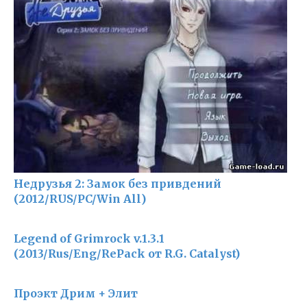
Недрузья 2: Замок без привдений
(2012/RUS/PC/Win All)
Legend of Grimrock v.1.3.1
(2013/Rus/Eng/RePack от R.G. Catalyst)
Проэкт Дрим + Элит