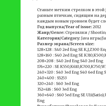
Станьте метким стрелком в этой j
разным птичкам, сидящим на дерев
каждым новым уровнем будет сл
Год выпуска/Year of issue:
2012
Жанр/Genre:
Стрелялки / Shooti
Категория/Category:
Java игры/J
Размер экрана/Screen size:
128×128 : S40 2ed Eng SE K,J,Z300 En
128×160 : S40 2ed Eng SE K310,K500
208×208 : S40 2ed Eng S40 2ed Eng
176×220 : SE K550,K610,K700,K750,W
240×320 : S40 3ed Eng S40 6ed Eng
240×400 : S5253
320×240 : S60 3ed Eng
352×416 : S60 3ed Eng
360×640 : S60 5ed Eng SE U1i(Satio
Eng