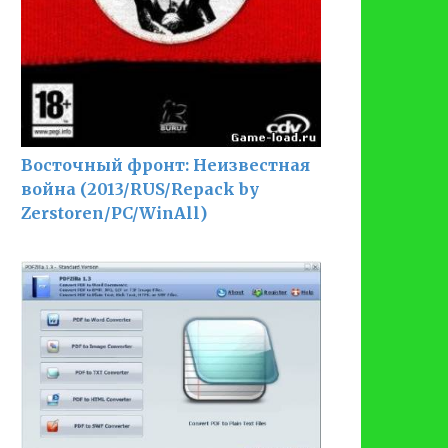
Восточный фронт: Неизвестная
война (2013/RUS/Repack by
Zerstoren/PC/WinAll)