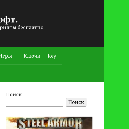
офт.
крипты бесплатно.
Игры
Ключи — key
Поиск
Поиск