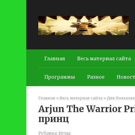
Перейти
к
контенту
Главная
Весь материал сайта
Программы
Разное
Новос
Главная
»
Весь материал сайта
»
Для Пользова
Arjun The Warrior P
принц
Рубрика:
Игры