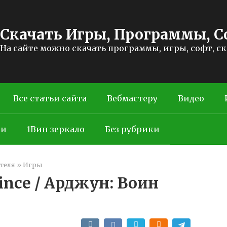
Скачать Игры, Программы, С
На сайте можно скачать программы, игры, софт, с
Все статьи сайта
Вебмастеру
Видео
ти
1Вин зеркало
Без рубрики
теля
»
Игры
rince / Арджун: Воин