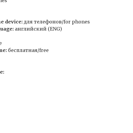
mes
e device:
для телефонов/for phones
uage:
английский (ENG)
e
me:
бесплатная/free
e: