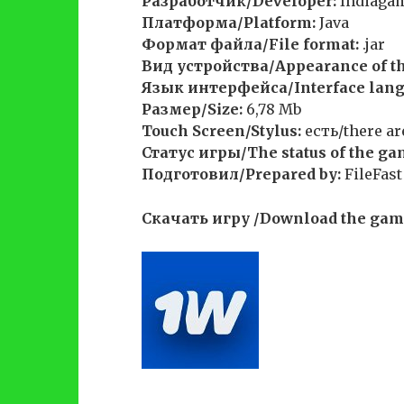
Разработчик/Developer:
Indiaga
Платформа/Platform:
Java
Формат файла/File format:
.jar
Вид устройства/Appearance of th
Язык интерфейса/Interface lang
Размер/Size:
6,78 Mb
Touch Screen/Stylus:
есть/there ar
Статус игры/The status of the ga
Подготовил/Prepared by:
FileFast
Скачать игру /Download the gam