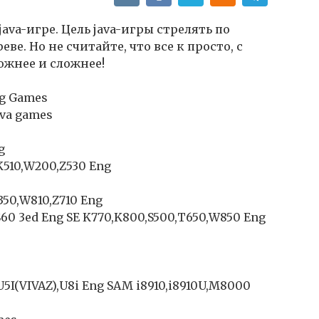
ava-игре. Цель java-игры стрелять по
е. Но не считайте, что все к просто, с
ожнее и сложнее!
ng Games
ava games
g
,K510,W200,Z530 Eng
350,W810,Z710 Eng
 S60 3ed Eng SE K770,K800,S500,T650,W850 Eng
),U5I(VIVAZ),U8i Eng SAM i8910,i8910U,M8000