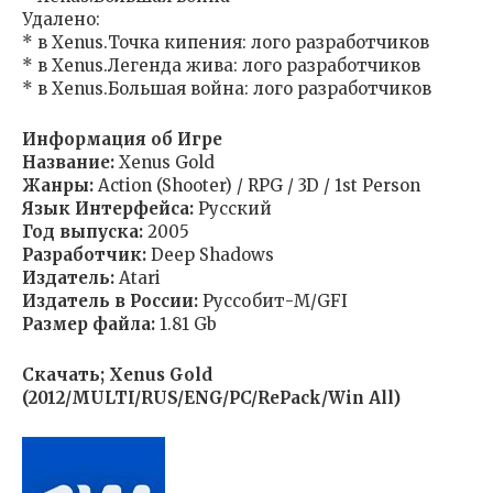
Удалено:
* в Xenus.Точка кипения: лого разработчиков
* в Xenus.Легенда жива: лого разработчиков
* в Xenus.Большая война: лого разработчиков
Информация об Игре
Название:
Xenus Gold
Жанры:
Action (Shooter) / RPG / 3D / 1st Person
Язык Интерфейса:
Русский
Год выпуска:
2005
Разработчик:
Deep Shadows
Издатель:
Atari
Издатель в России:
Руссобит-М/GFI
Размер файла:
1.81 Gb
Скачать; Xenus Gold
(2012/MULTI/RUS/ENG/PC/RePack/Win All)