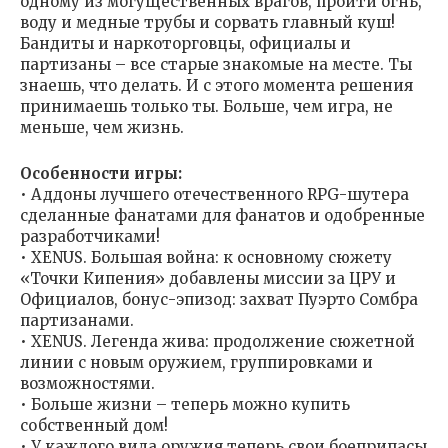
одному из могущественных врагов, пройти огнь,
воду и медные трубы и сорвать главный куш!
Бандиты и наркоторговцы, официалы и
партизаны – все старые знакомые на месте. Ты
знаешь, что делать. И с этого момента решения
принимаешь только ты. Больше, чем игра, не
меньше, чем жизнь.
Особенности игры:
• Аддоны лучшего отечественного RPG-шутера
сделанные фанатами для фанатов и одобренные
разработчиками!
• XENUS. Большая война: к основному сюжету
«Точки Кипения» добавлены миссии за ЦРУ и
Официалов, бонус-эпизод: захват Пуэрто Сомбра
партизанами.
• XENUS. Легенда жива: продолжение сюжетной
линии с новым оружием, группировками и
возможностями.
• Больше жизни – теперь можно купить
собственный дом!
• У каждого вида оружия теперь свои боеприпасы