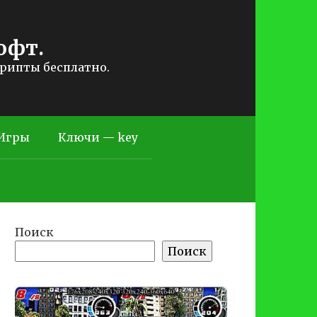
офт.
крипты бесплатно.
Игры
Ключи — key
Поиск
Поиск