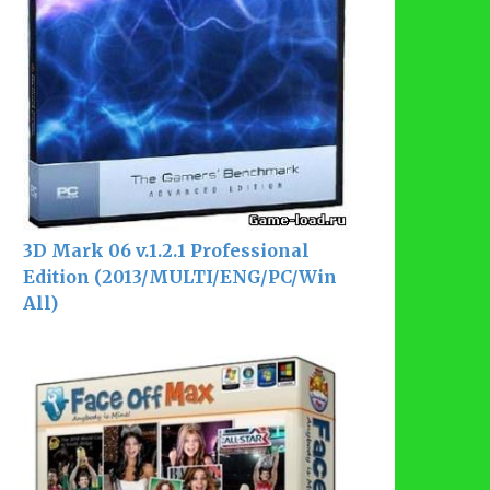
3D Mark 06 v.1.2.1 Professional
Edition (2013/MULTI/ENG/PC/Win
All)