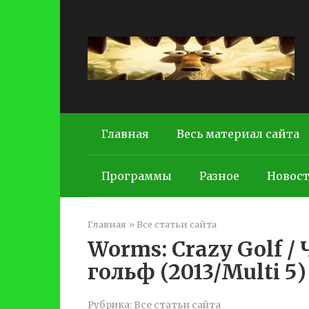
Перейти
к
контенту
Главная
Весь материал сайта
Программы
Разное
Новос
Главная
»
Все статьи сайта
Worms: Crazy Golf 
гольф (2013/Multi 5)
Рубрика:
Все статьи сайта