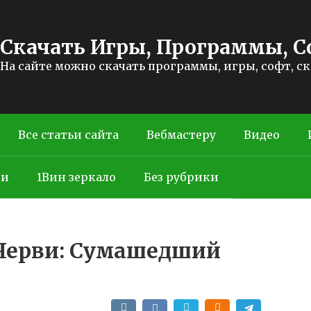
Скачать Игры, Программы, С
На сайте можно скачать программы, игры, софт, с
Все статьи сайта
Вебмастеру
Видео
ти
1Вин зеркало
Без рубрики
/ Черви: Сумашедший