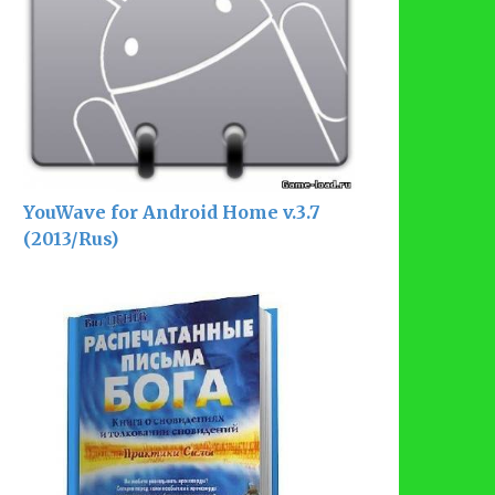
YouWave for Android Home v.3.7
(2013/Rus)