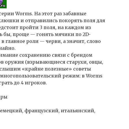
 серии Worms. На этот раз забавные
клюшки и отправились покорять поля для
едстоит пройти 3 поля, на каждом из
сь бы, проще — гонять мячики по 2D-
в главное роли — черви, а значит, слово
чайно.
нимание сохранению связи с брендом
в оружия (взрывающиеся старухи, овцы,
 услышим «крайне полезные» советы
 многопользовательский режим: в Worms
рать до 4 игроков.
гры
немецкий, французский, итальянский,