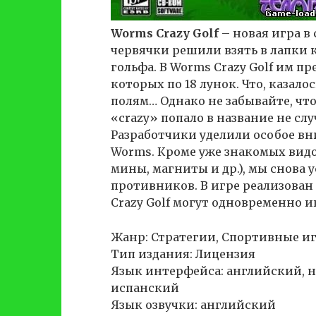
Worms Crazy Golf
– новая игра в
червячки решили взять в лапки 
гольфа. В Worms Crazy Golf им пр
которых по 18 лунок. Что, казало
полям… Однако не забывайте, что 
«crazy» попало в название не слу
Разработчики уделили особое в
Worms. Кроме уже знакомых видо
мины, магниты и др.), мы снова
противников. В игре реализован
Crazy Golf могут одновременно иг
Жанр: Стратегии, Спортивные и
Тип издания: Лицензия
Язык интерфейса: английский, 
испанский
Язык озвучки: английский