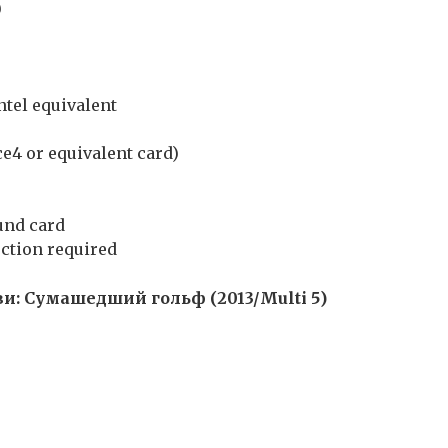
)
ntel equivalent
e4 or equivalent card)
und card
ction required
ви: Сумашедший гольф (2013/Multi 5)