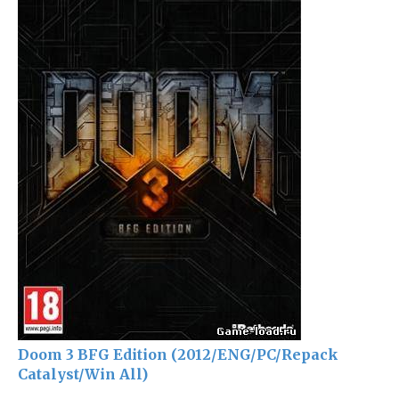
Doom 3 BFG Edition (2012/ENG/PC/Repack
Catalyst/Win All)