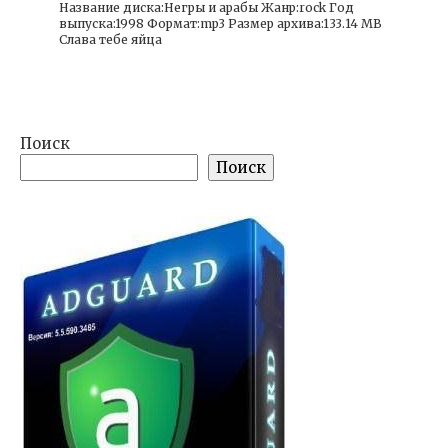
Название диска:Негры и арабы Жанр:rock Год
выпуска:1998 Формат:mp3 Размер архива:133.14 MB
Cлава тебе яйца
Поиск
Поиск