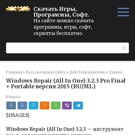
Перейти
Скачать Игры,
к
Программы, Софт.
контенту
На сайте можно скачать
программы, игры, софт,
скрипты бесплатно.
Поиск:
Главная
»
Весь материал сайта
»
Для Пользователя
»
Разное
Windows Repair (All In One) 3.2.3 Pro Final
+ Portable версия 2015 (RU/ML)
Разное
$IMAGE1$
Windows Repair (All In One) 3.2.3
— инструмент