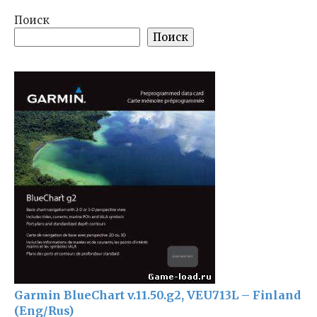
Поиск
Поиск
Garmin BlueChart v.11.50.g2, VEU713L – Finland
(Eng/Rus)