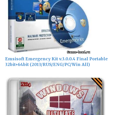
Emsisoft Emergency Kit v.3.0.0.4 Final Portable
32bit+64bit (2013/RUS/ENG/PC/Win All)