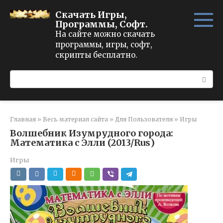
Перейти
Скачать Игры,
к
Программы, Софт.
контенту
На сайте можно скачать
программы, игры, софт,
скрипты бесплатно.
Поиск:
Главная
»
Весь материал сайта
»
Для Пользователя
»
Игры
Волшебник Изумрудного города:
Математика с Элли (2013/Rus)
Игры