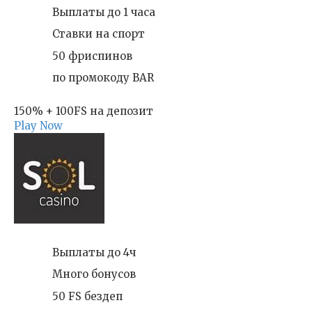
Выплаты до 1 часа
Ставки на спорт
50 фриспинов
по промокоду BAR
150% + 100FS на депозит
Play Now
Выплаты до 4ч
Много бонусов
50 FS бездеп