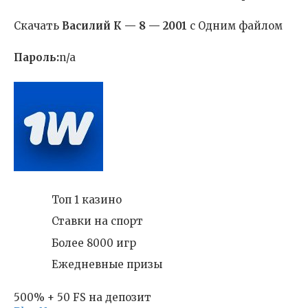
Скачать
Василий К — 8 — 2001
с Одним файлом
Пароль:
n/a
Топ 1 казино
Ставки на спорт
Более 8000 игр
Ежедневные призы
500% + 50 FS на депозит