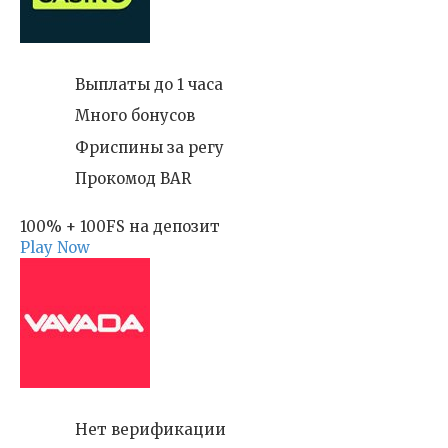
Выплаты до 1 часа
Много бонусов
Фриспины за регу
Прокомод BAR
100% + 100FS на депозит
Play Now
Нет верификации