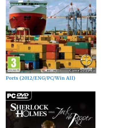
Ports (2012/ENG/PC/Win All)