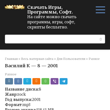
Перейти
Скачать Игры,
к
Программы, Софт.
контенту
На сайте можно скачать
программы, игры, софт,
скрипты бесплатно.
Поиск:
Главная
»
Весь материал сайта
»
Для Пользователя
»
Разное
Василий К — 8 — 2001
Разное
Название диска:
8
Жанр:
rock
Год выпуска:
2001
Формат:
mp3
Размер архива:
118.41 MB