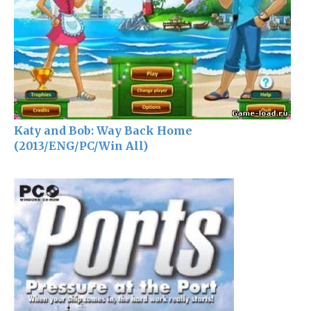
Katy and Bob: Way Back Home
(2013/ENG/PC/Win All)