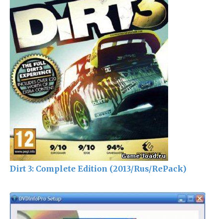
Dirt 3: Complete Edition (2013/Rus/RePack)