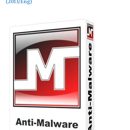
(2013/Eng)