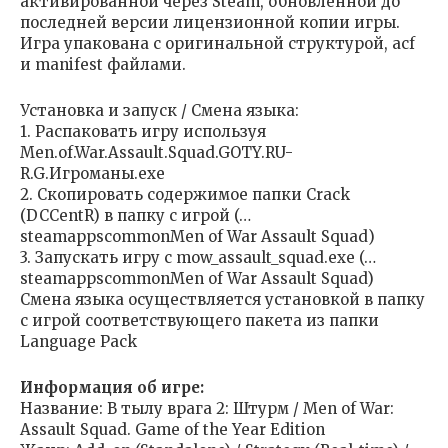
активированной через Steam, обновлённой до
последней версии лицензионной копии игры.
Игра упакована с оригинальной структурой, acf
и manifest файлами.
Установка и запуск / Смена языка:
1. Распаковать игру используя
Men.of.War.Assault.Squad.GOTY.RU-
R.G.Игроманы.exe
2. Скопировать содержимое папки Crack
(DCCentR) в папку с игрой (…
steamappscommonMen of War Assault Squad)
3. Запускать игру с mow_assault_squad.exe (…
steamappscommonMen of War Assault Squad)
Смена языка осуществляется установкой в папку
с игрой соответствующего пакета из папки
Language Pack
Информация об игре:
Название: В тылу врага 2: Штурм / Men of War:
Assault Squad. Game of the Year Edition