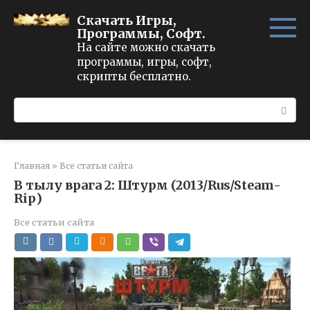
Перейти
Скачать Игры,
к
Программы, Софт.
контенту
На сайте можно скачать
программы, игры, софт,
скрипты бесплатно.
Поиск:
Главная
»
Все статьи сайта
В тылу врага 2: Штурм (2013/Rus/Steam-
Rip)
Все статьи сайта