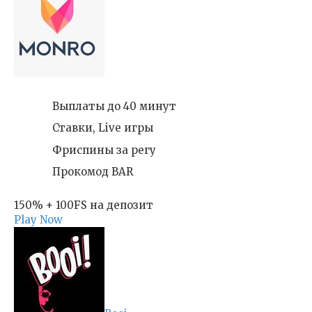
Выплаты до 40 минут
Ставки, Live игры
Фриспины за регу
Прокомод BAR
150% + 100FS на депозит
Play Now