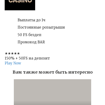
Выплаты до 1ч
Постоянные розыгрыши
50 FS бездеп
Промокод BAR
★★★★★
150% + 50FS на депозит
Play Now
Вам также может быть интересно