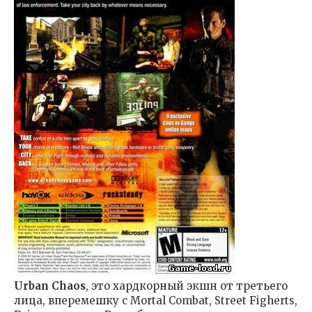
Urban Chaos
, это хардкорный экшн от третьего
лица, вперемешку с Mortal Combat, Street Figherts,