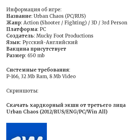
Информация об игре:
Название
: Urban Chaos (PC/RUS)
Жанр
: Action (Shooter / Fighting) / 3D / 3rd Person
Платформа
: PC
Создатель
: Mucky Foot Productions
Язык
: Русский-Английский
Вакцина присутствует
Размер
: 650 mb
Cистемные требования
:
P-166, 32 Mb Ram, 8 Mb Video
Скриншоты:
Скачать хардкорный экшн от третьего лица
Urban Chaos (2012/RUS/ENG/PC/Win All)