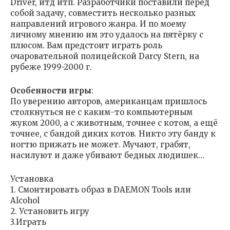
Driver, итд итп. Разработчики поставили перед
собой задачу, совместить несколько разных
направлений игрового жанра. И по моему
личному мнению им это удалось на пятёрку с
плюсом. Вам предстоит играть роль
очаровательной полицейской Darcy Stern, на
рубеже 1999-2000 г.
Особенности игры
:
По уверению авторов, американцам пришлось
столкнуться не с каким-то компьютерным
жуком 2000, а с животным, точнее с котом, а ещё
точнее, с бандой диких котов. Никто эту банду к
ногтю прижать не может. Мучают, грабят,
насилуют и даже убивают бедных людишек…
Установка
1. Смонтировать образ в DAEMON Tools или
Alcohol
2. Установить игру
3.Играть