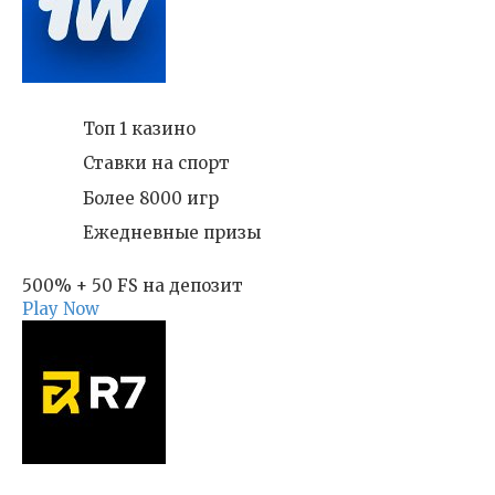
Топ 1 казино
Ставки на спорт
Более 8000 игр
Ежедневные призы
500% + 50 FS на депозит
Play Now