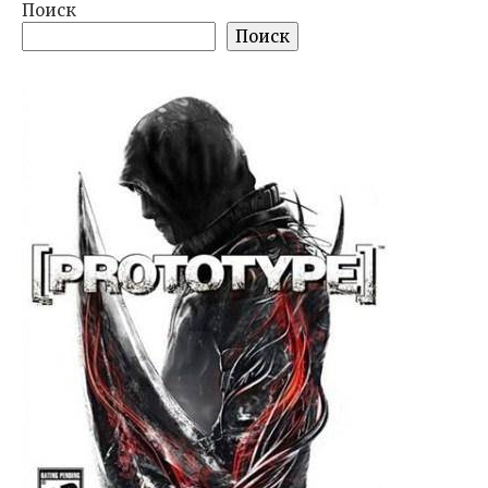
Поиск
Поиск