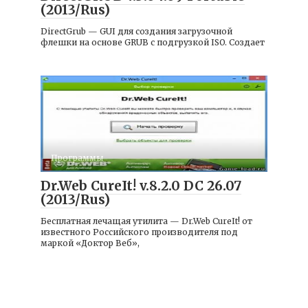
(2013/Rus)
DirectGrub — GUI для создания загрузочной
флешки на основе GRUB с подгрузкой ISO. Создает
Программы
Dr.Web CureIt! v.8.2.0 DC 26.07
(2013/Rus)
Бесплатная лечащая утилита — Dr.Web CureIt! от
известного Российского производителя под
маркой «Доктор Веб»,