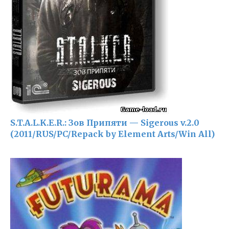
S.T.A.L.K.E.R.: Зов Припяти — Sigerous v.2.0
(2011/RUS/PC/Repack by Element Arts/Win All)