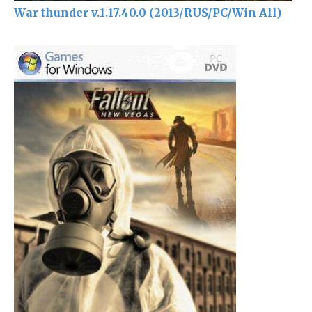
Wаr thundеr v.1.17.40.0 (2013/RUS/PC/Win All)