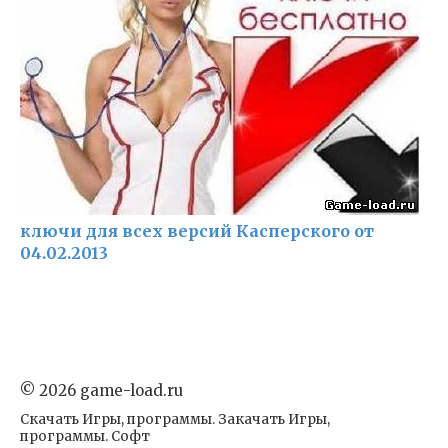
ключи для всех версий Касперского от
04.02.2013
© 2026 game-load.ru
Скачать Игры, программы. Закачать Игры,
программы. Софт