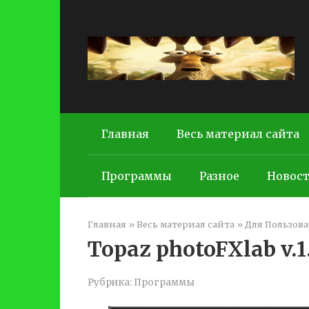
Перейти
к
контенту
Главная
Весь материал сайта
Программы
Разное
Новос
Главная
»
Весь материал сайта
»
Для Пользова
Topaz photoFXlab v.1
Рубрика:
Программы