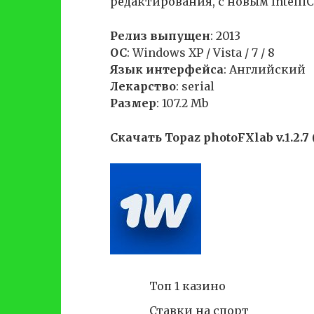
редактирования, с новым IntelliC
Релиз выпущен
: 2013
ОС
: Windows XP / Vista / 7 / 8
Язык интерфейса
: Английский
Лекарство
: serial
Размер
: 107.2 Mb
Скачать Topaz photoFXlab v.1.2.7 
Топ 1 казино
Ставки на спорт