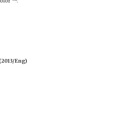
olor ™.
(2013/Eng)