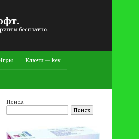
офт.
крипты бесплатно.
Игры
Ключи — key
Поиск
Поиск