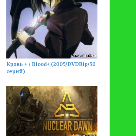
Кровь + / Blood+ (2005/DVDRip/50
серий)