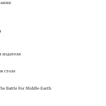
ания:
я
и издателя
ем столе
he Battle For Middle-Earth