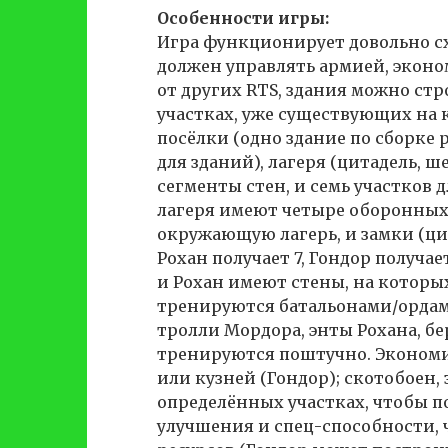
Особенности игры:
Игра функционирует довольно с
должен управлять армией, эконо
от других RTS, здания можно ст
участках, уже существующих на 
посёлки (одно здание по сборке р
для зданий), лагеря (цитадель, ш
сегменты стен, и семь участков
лагеря имеют четыре оборонных 
окружающую лагерь, и замки (ци
Рохан получает 7, Гондор получае
и Рохан имеют стены, на которых
тренируются батальонами/ордам
тролли Мордора, энты Рохана, б
тренируются поштучно. Экономи
или кузней (Гондор); скотобоен, 
определённых участках, чтобы по
улучшения и спец-способности, 