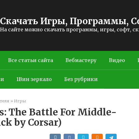
Скачать Игры, Программы, С
На сайте можно скачать программы, игры, софт, с
Все статьи сайта
Вебмастеру
Видео
ти
1Вин зеркало
Без рубрики
теля
»
Игры
s: The Battle For Middle-
ck by Corsar)