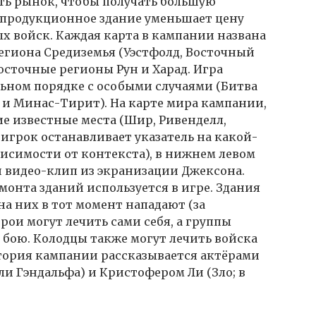
ть рынок, чтобы получать большую
 продукционное здание уменьшает цену
 войск. Каждая карта в кампании названа
 региона Средиземья (Уэстфолд, Восточный
восточные регионы Рун и Харад. Игра
льном порядке с особыми случаями (Битва
, и Минас-Тирит). На карте мира кампании,
ие известные места (Шир, Ривенделл,
а игрок останавливает указатель на какой-
висимости от контекста), в нижнем левом
й видео-клип из экранизации Джексона.
монта зданий используется в игре. Здания
на них в тот момент нападают (за
рои могут лечить сами себя, а группы
в бою. Колодцы также могут лечить войска
тория кампании рассказывается актёрами
ли Гэндальфа) и Кристофером Ли (Зло; в