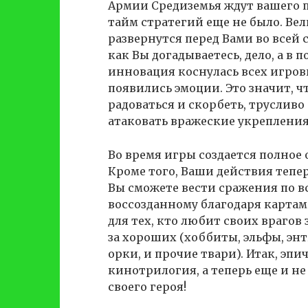
Армии Средиземья ждут вашего пр
тайм стратегий еще не было. В
развернутся перед Вами во всей с
как Вы догадываетесь, дело, а в
инновация коснулась всех игро
появились эмоции. Это значит, ч
радоваться и скорбеть, трусливо
атаковать вражеские укрепления
Во время игры создается полное
Кроме того, Ваши действия тепе
Вы сможете вести сражения по в
воссозданному благодаря картам 
для тех, кто любит своих врагов 
за хороших (хоббиты, эльфы, энты
орки, и прочие твари). Итак, эп
кинотрилогия, а теперь еще и не
своего героя!