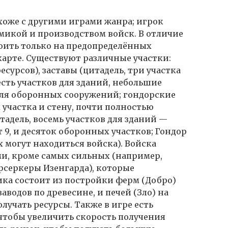
хоже с другими играми жанра; игрок
микой и производством войск. В отличие
роить только на предопределённых
карте. Существуют различные участки:
есурсов), заставы (цитадель, три участка
есть участков для зданий, небольшие
 для оборонных сооружений; гондорские
участка и стену, почти полностью
тадель, восемь участков для зданий —
т 9, и десяток оборонных участков; Гондор
 могут находиться войска). Войска
и, кроме самых сильных (например,
ерсеркеры Изенгарда), которые
ка состоит из постройки ферм (Добро)
заводов по древесине, и печей (Зло) на
лучать ресурсы. Также в игре есть
чтобы увеличить скорость получения