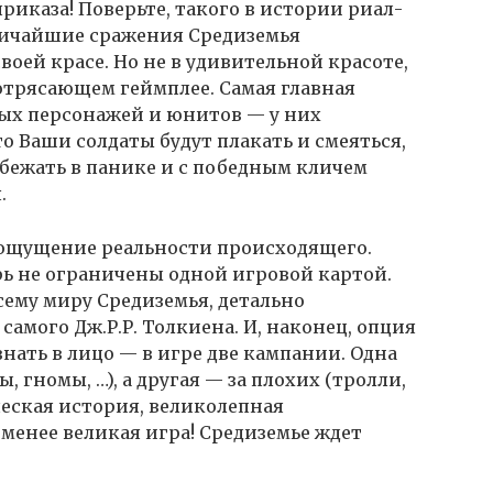
иказа! Поверьте, такого в истории риал-
еличайшие сражения Средиземья
воей красе. Но не в удивительной красоте,
 потрясающем геймплее. Самая главная
вых персонажей и юнитов — у них
то Ваши солдаты будут плакать и смеяться,
 бежать в панике и с победным кличем
.
 ощущение реальности происходящего.
рь не ограничены одной игровой картой.
сему миру Средиземья, детально
самого Дж.Р.Р. Толкиена. И, наконец, опция
знать в лицо — в игре две кампании. Одна
, гномы, …), а другая — за плохих (тролли,
ическая история, великолепная
 менее великая игра! Средиземье ждет