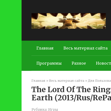
Перейти
к
контенту
Главная
Весь материал сайта
Программы
Разное
Новос
Главная
»
Весь материал сайта
»
Для Пользова
The Lord Of The Ring
Earth (2013/Rus/RePa
Рубрика:
Игры