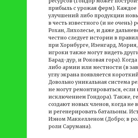
ресурсов (Гондор может построи
прибыль с урожая ферм). Каждое
улучшений либо продукции новых
в честь известного (и не очень)
Рохан, Лихолесье, и даже дальне
честно следует истории в прави
при Хорнбурге, Изенгард, Мория
игроки также могут видеть друг
Барад-дур, и Роковая гора). Когд
либо армии или местности (в за
углу экрана появляется коротки
Довольно уникальная система ре
не могут ремонтироваться, если 
исключением Гондора). Также, ге
создают новых членов, когда не 
и регенерировать батальоны. Ис
Иэном Маккелленом (Добро; в ро
роли Сарумана).