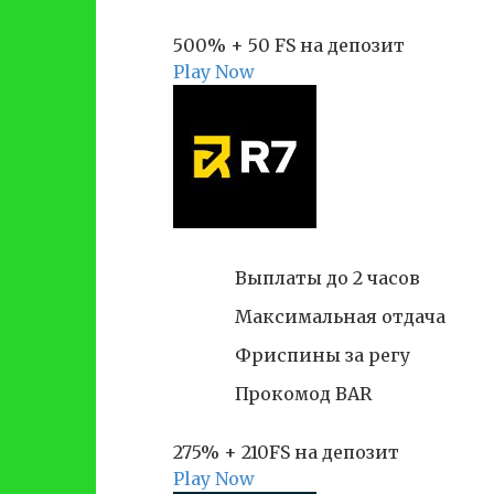
500% + 50 FS на депозит
Play Now
Выплаты до 2 часов
Максимальная отдача
Фриспины за регу
Прокомод BAR
275% + 210FS на депозит
Play Now