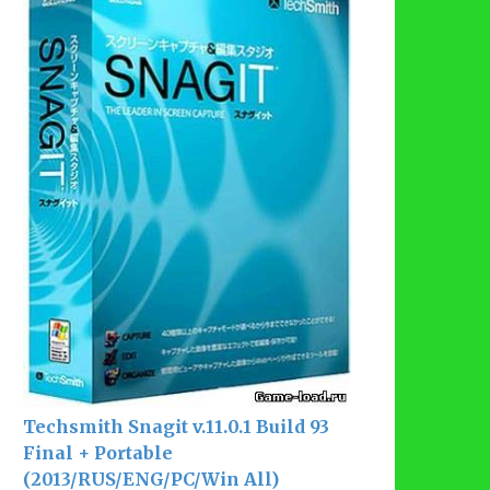
Techsmith Snagit v.11.0.1 Build 93
Final + Portable
(2013/RUS/ENG/PC/Win All)