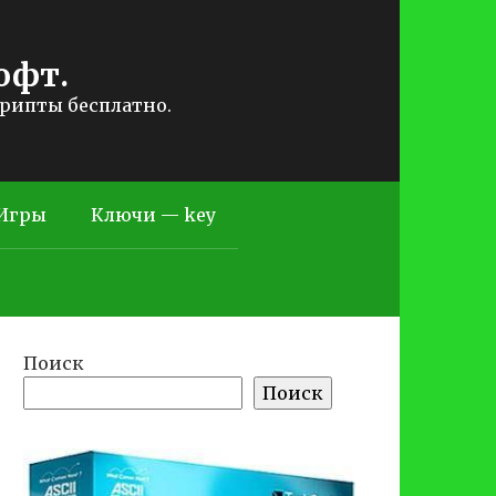
офт.
крипты бесплатно.
Игры
Ключи — key
Поиск
Поиск