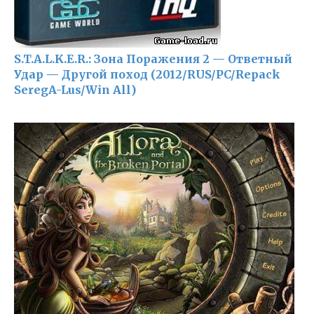
S.T.A.L.K.E.R.: Зона Поражения 2 — Ответный
Удар — Другой поход (2012/RUS/PC/Repack
SeregA-Lus/Win All)