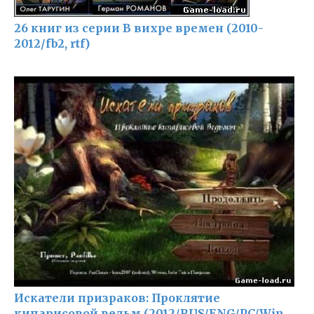
26 книг из серии В вихре времен (2010-
2012/fb2, rtf)
Искатели призраков: Проклятие
кипарисовой ведьм (2012/RUS/ENG/PC/Win