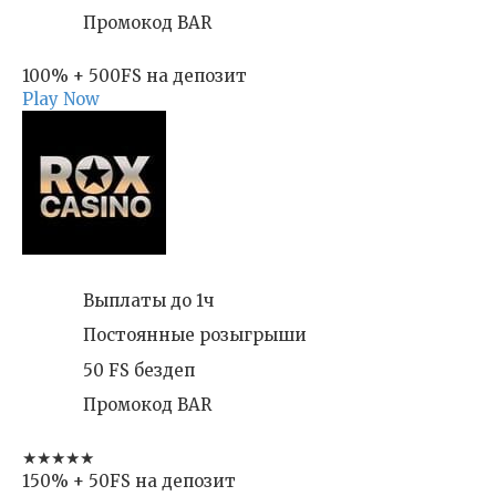
Промокод BAR
100% + 500FS на депозит
Play Now
Выплаты до 1ч
Постоянные розыгрыши
50 FS бездеп
Промокод BAR
★★★★★
150% + 50FS на депозит