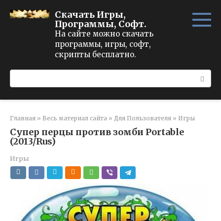
Перейти
Скачать Игры,
к
Программы, Софт.
контенту
На сайте можно скачать
программы, игры, софт,
скрипты бесплатно.
Поиск:
Главная
»
Весь материал сайта
»
Для Пользователя
»
Игры
Супер перцы против зомби Portable
(2013/Rus)
Игры