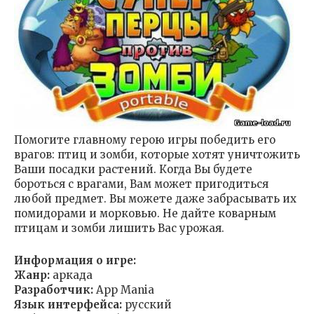
Помогите главному герою игры победить его
врагов: птиц и зомби, которые хотят уничтожить
Ваши посадки растений. Когда Вы будете
бороться с врагами, Вам может пригодиться
любой предмет. Вы можете даже забрасывать их
помидорами и морковью. Не дайте коварным
птицам и зомби лишить Вас урожая.
Информация о игре:
Жанр:
аркада
Разработчик:
App Mania
Язык интерфейса:
русский