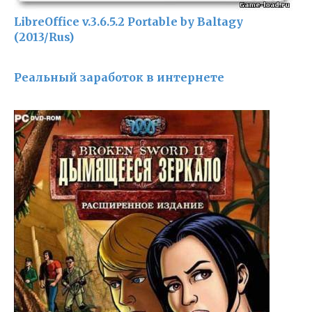
LibreOffice v.3.6.5.2 Portable by Baltagy
(2013/Rus)
Реальный заработок в интернете