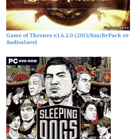
Game of Thrones v.1.4.2.0 (2013/Rus/RePack от
Audioslave)