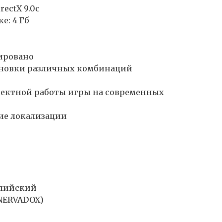
rectX 9.0c
е: 4 Гб
дировано
ановки различных комбинаций
ектной работы игры на современных
ие локализации
глийский
NERVADOX)