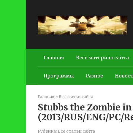
Перейти
к
контенту
Главная
Весь материал сайта
Программы
Разное
Новос
Главная
»
Все статьи сайта
Stubbs the Zombie in
(2013/RUS/ENG/PC/Re
Рубрика:
Все статьи сайта