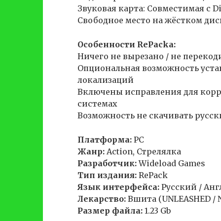
Звуковая карта: Совместимая с Di
Свободное место на жёстком диск
Особенности RePacka:
Ничего не вырезано / не переко
Опциональная возможность уст
локализаций
Включены исправления для корр
системах
Возможность не скачивать русск
Платформа:
PC
Жанр:
Action, Стрелялка
Разработчик:
Wideload Games
Тип издания:
RePack
Язык интерфейса:
Русский / Ан
Лекарство:
Вшита (UNLEASHED / 
Размер файла:
1.23 Gb