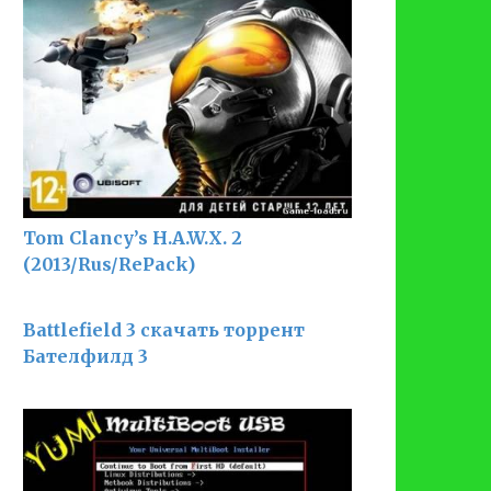
Tom Clancy’s H.A.W.X. 2
(2013/Rus/RePack)
Battlefield 3 скачать торрент
Бателфилд 3