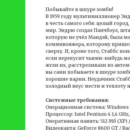
Побывайте в шкуре зомби!
В 1959 году мультимиллионер Э
в честь самого себя: целый горо
мир. Эндрю создал Панчбоул, шт
которую не учёл Мандэй, была м
коммивояжера, которому пришел
сверху. И, кроме того, Стаббс по
если перекусит чьими-нибудь мо
жгли их, расстреливали из автом
вы сами побываете в шкуре зомби
хорошие парни. Неудачник Стабб
холодный вкус мести и теплоту 
Системные требования:
Операционная система: Windows XP
Процессор: Intel Pentium 4 1,4 GH
Оперативная память: 512 Мб (XP) / 1
Видеокарта: GeForce 8600 GT / Ra