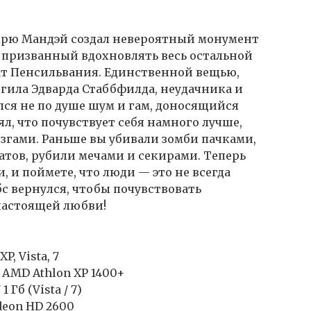
ндрю Мандэй создал невероятный монумент
д, призванный вдохновлять весь остальной
ат Пенсильвания. Единственной вещью,
огила Эдварда Стаббфилда, неудачника и
ся не по душе шум и гам, доносящийся
нял, что почувствует себя намного лучше,
згами. Раньше вы убивали зомби пачками,
атов, рубили мечами и секирами. Теперь
, и поймете, что люди — это не всегда
с вернулся, чтобы почувствовать
настоящей любви!
, Vista, 7
z, AMD Athlon XP 1400+
 Гб (Vista / 7)
deon HD 2600