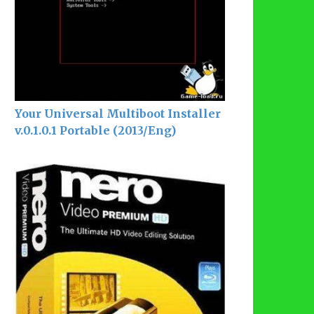
Your Universal Multiboot Installer
v.0.1.0.1 Portable (2013/Eng)