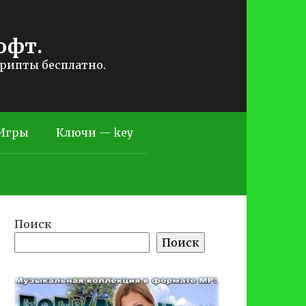
офт.
крипты бесплатно.
Игры
Ключи — key
Поиск
Поиск