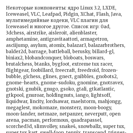
Некоторые компоненты: ядро Linux 3.2, LXDE,
Iceweasel, VLC, Leafpad, Pidgin, XChat, Flash, Java,
мультимедийные кодеки, VLC плагин для
Iceweasel и многое другое. Список игр: 0ad,
3dchess, airstrike, aisleroit, alienblaster,
amphetamine, antigravitaattori, armagetron,
asciijump, asylum, atomix, balazar3, balazarbrothers,
balder2d, barrage, battleball, berusky, billard-gl,
biniax2, blobandconquer, bloboats, boswars,
brutalchess, btanks, bygfoot, extreme tux racer,
flightgear, foobillard, freecraft, freedroid, frozen-
bubble, glchess, glines, gnect, gnibbles, gnobots2,
gnome-hearts, gnome-sudoku, gnomine, gnotravex,
gnotski, gnubik, gnugo, gsoko, gtali, gtkatlantic,
gtkpool, gnuroar, holdingnuts, iango, lightsoff,
liquidwar, lincity, lordsawar, maelstorm, mahjongg,
megaglest, mokomaze, monsterz, moon-boogy,
moon-lander, netmaze, netpanzer, neverputt, open
arena, pacman, performous, quadrapassel,
scorched3d, slimvolley, snake4, snowballz, super tux,
super tux kart, swell-foop, tennix, transcend, trigger-