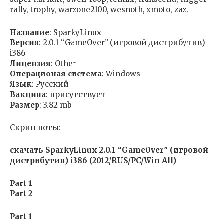
rally, trophy, warzone2100, wesnoth, xmoto, zaz.
Название
: SparkyLinux
Версия
: 2.0.1 “GameOver” (игровой дистрибутив)
i386
Лицензия
: Other
Операционая система
: Windows
Язык
: Русский
Вакцина
: присутствует
Размер
: 3.82 mb
Скриншоты:
скачать SparkyLinux 2.0.1 “GameOver” (игровой
дистрибутив) i386 (2012/RUS/PC/Win All)
Part 1
Part 2
Part 1