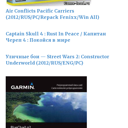
Air Conflicts Pacific Carriers
(2012/RUS/PC/Repack Fenixx/Win All)
Captain Skull 4 : Rust In Peace / Капитан
Череп 4 : Покойся в мире
Уличные бои — Street Wars 2: Constructor
Underworld (2012/RUS/ENG/PC)