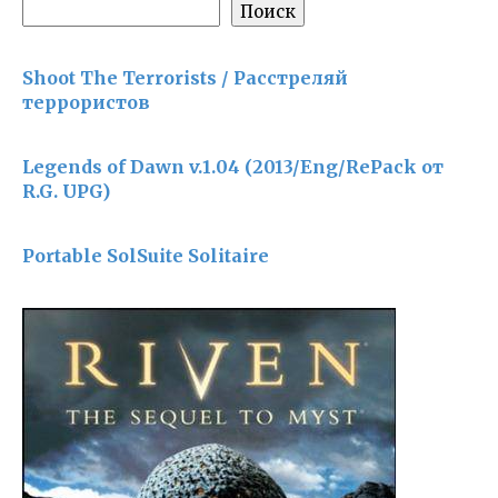
Поиск
Shoot The Terrorists / Расстреляй
террористов
Legends of Dawn v.1.04 (2013/Eng/RePack от
R.G. UPG)
Portable SolSuite Solitaire