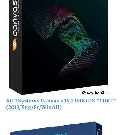
ACD Systems Canvas v.14.1.1618 GIS *CORE*
(2013/Eng/Pc/WinAll)