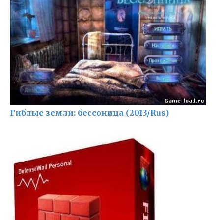
Гиблые земли: бессоница (2013/Rus)