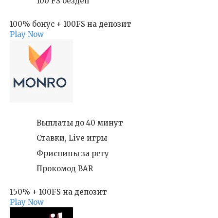
100 FS бездеп
100% бонус + 100FS на депозит
Play Now
Выплаты до 40 минут
Ставки, Live игры
Фриспины за регу
Прокомод BAR
150% + 100FS на депозит
Play Now