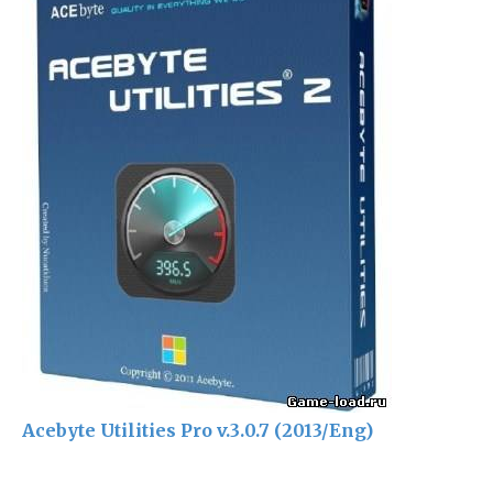
Acebyte Utilities Pro v.3.0.7 (2013/Eng)