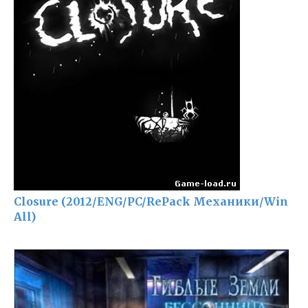
Closure (2012/ENG/PC/RePack Механики/Win
All)