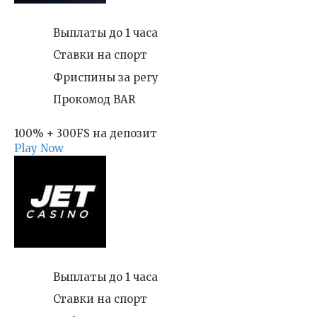
Выплаты до 1 часа
Ставки на спорт
Фриспины за регу
Прокомод BAR
100% + 300FS на депозит
Play Now
Выплаты до 1 часа
Ставки на спорт