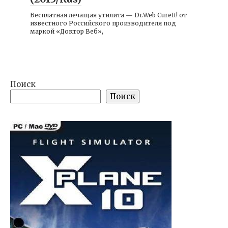
Бесплатная лечащая утилита — Dr.Web CureIt! от
известного Российского производителя под
маркой «Доктор Веб»,
Поиск
Поиск