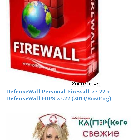
DefenseWall Personal Firewall v.3.22 +
DefenseWall HIPS v.3.22 (2013/Rus/Eng)