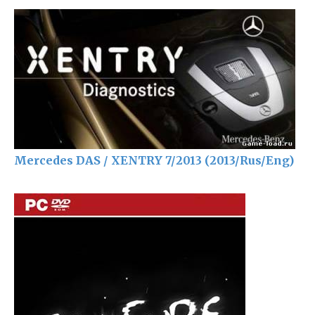
Mercedes DAS / XENTRY 7/2013 (2013/Rus/Eng)