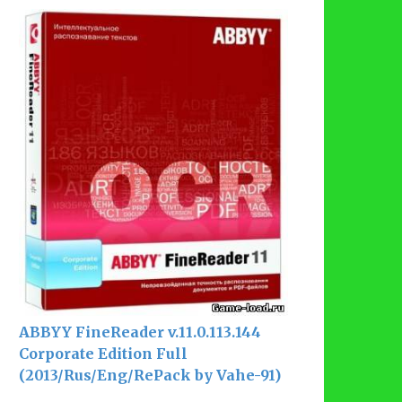
ABBYY FineReader v.11.0.113.144
Corporate Edition Full
(2013/Rus/Eng/RePack by Vahe-91)