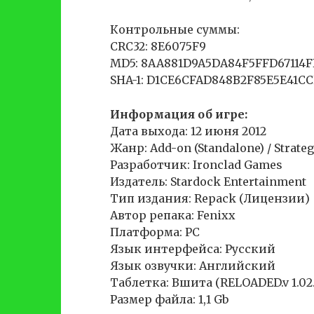
Контрольные суммы:
CRC32: 8E6075F9
MD5: 8AA881D9A5DA84F5FFD67114
SHA-1: D1CE6CFAD848B2F85E5E41C
Информация об игре:
Дата выхода: 12 июня 2012
Жанр: Add-on (Standalone) / Strategy
Разработчик: Ironclad Games
Издатель: Stardock Entertainment
Тип издания: Repack (Лицензии)
Автор репака: Fenixx
Платформа: PC
Язык интерфейса: Русский
Язык озвучки: Английский
Таблетка: Вшита (RELOADED.v 1.02.
Размер файла: 1,1 Gb