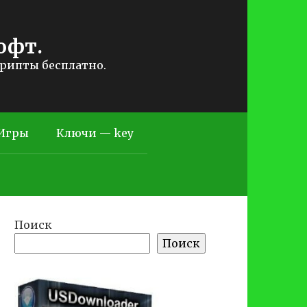
офт.
крипты бесплатно.
Игры
Ключи — key
Поиск
Поиск