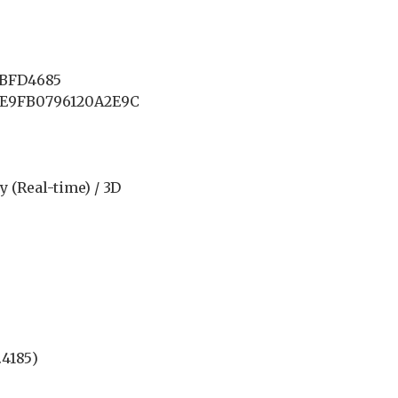
FBFD4685
CE9FB0796120A2E9C
 (Real-time) / 3D
4185)