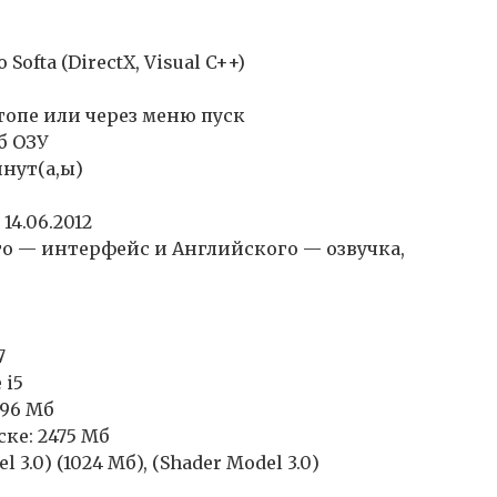
ofta (DirectX, Visual C++)
топе или через меню пуск
б ОЗУ
нут(а,ы)
14.06.2012
го — интерфейс и Английского — озвучка,
7
 i5
096 Мб
ке: 2475 Мб
 3.0) (1024 Мб), (Shader Model 3.0)