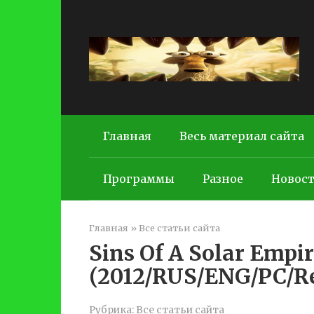
Перейти
к
контенту
Главная
Весь материал сайта
Программы
Разное
Новос
Главная
»
Все статьи сайта
Sins Of A Solar Empir
(2012/RUS/ENG/PC/Re
Рубрика:
Все статьи сайта