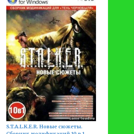
S.T.A.L.K.E.R. Новые сюжеты.
Сборник модификаций 10 в 1