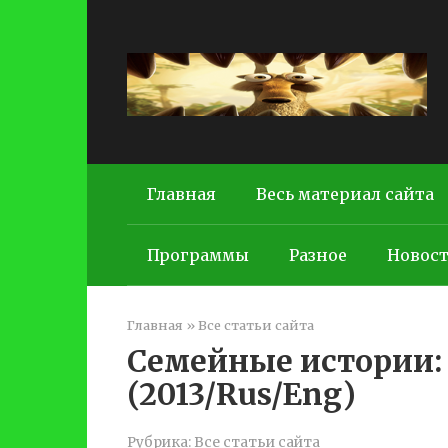
Перейти
к
контенту
Главная
Весь материал сайта
Программы
Разное
Новос
Главная
»
Все статьи сайта
Семейные истории:
(2013/Rus/Eng)
Рубрика:
Все статьи сайта