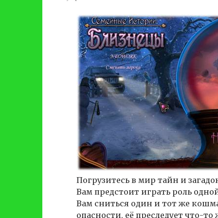
Погрузитесь в мир тайн и загадо
Вам предстоит играть роль одной
Вам сниться один и тот же кошм
опасности, её преследует что-то