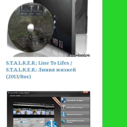
S.T.A.L.K.E.R.: Line To Lifes /
S.T.A.L.K.E.R.: Линия жизней
(2013/Rus)