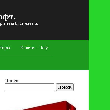
офт.
крипты бесплатно.
Игры
Ключи — key
Поиск
Поиск