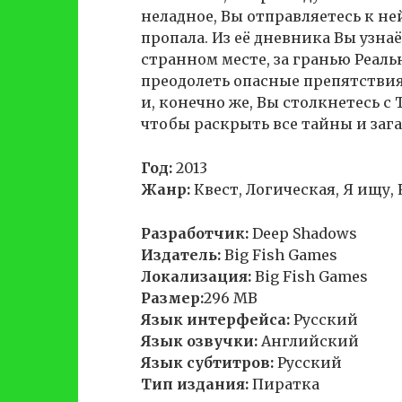
неладное, Вы отправляетесь к не
пропала. Из её дневника Вы узна
странном месте, за гранью Реаль
преодолеть опасные препятстви
и, конечно же, Вы столкнетесь с
чтобы раскрыть все тайны и заг
Год:
2013
Жанр:
Квест, Логическая, Я ищу,
Разработчик:
Deep Shadows
Издатель:
Big Fish Games
Локализация:
Big Fish Games
Размер:
296 MB
Язык интерфейса:
Русский
Язык озвучки:
Английский
Язык субтитров:
Русский
Тип издания:
Пиратка