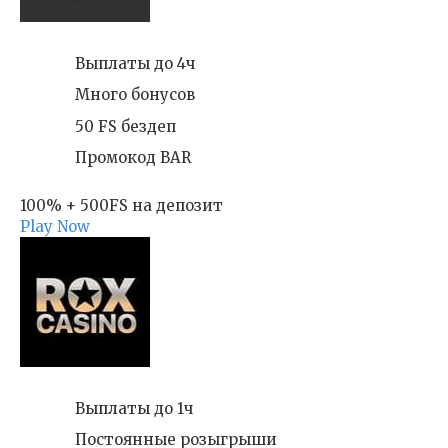
Выплаты до 4ч
Много бонусов
50 FS бездеп
Промокод BAR
100% + 500FS на депозит
Play Now
Выплаты до 1ч
Постоянные розыгрыши