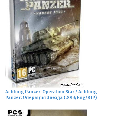
Achtung Panzer: Operation Star / Achtung
Panzer: Операция Звезда (2013/Eng/RIP)