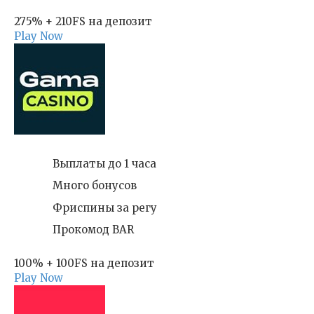
275% + 210FS на депозит
Play Now
Выплаты до 1 часа
Много бонусов
Фриспины за регу
Прокомод BAR
100% + 100FS на депозит
Play Now