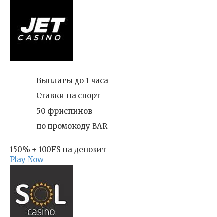
Выплаты до 1 часа
Ставки на спорт
50 фриспинов
по промокоду BAR
150% + 100FS на депозит
Play Now