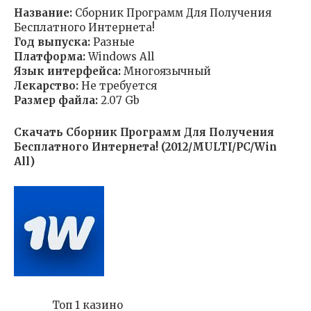
Название:
Сборник Программ Для Получения
Бесплатного Интернета!
Год выпуска:
Разные
Платформа:
Windows All
Язык интерфейса:
Многоязычный
Лекарство:
Не требуется
Размер файла:
2.07 Gb
Скачать Сборник Программ Для Получения
Бесплатного Интернета! (2012/MULTI/PC/Win
All)
Топ 1 казино