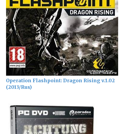
Operation Flashpoint: Dragon Rising v.1.02
(2013/Rus)