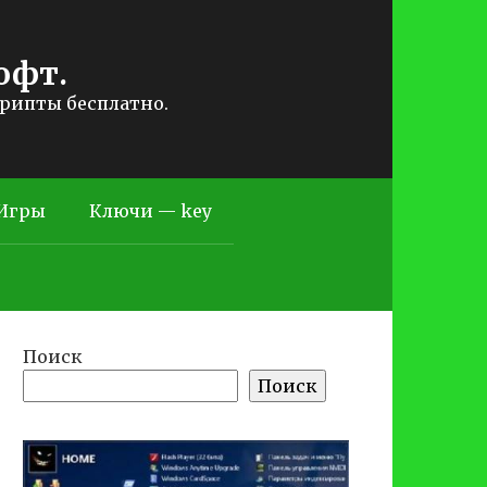
офт.
крипты бесплатно.
Игры
Ключи — key
Поиск
Поиск