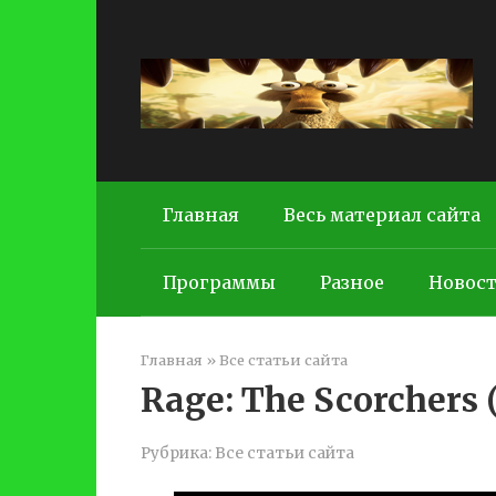
Перейти
к
контенту
Главная
Весь материал сайта
Программы
Разное
Новос
Главная
»
Все статьи сайта
Rage: The Scorchers 
Рубрика:
Все статьи сайта