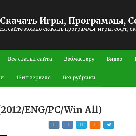
Скачать Игры, Программы, С
На сайте можно скачать программы, игры, софт, с
Все статьи сайта
Вебмастеру
Видео
ти
1Вин зеркало
Без рубрики
(2012/ENG/PC/Win All)