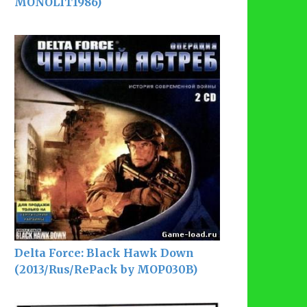
MONOLIT1986)
Delta Force: Black Hawk Down
(2013/Rus/RePack by MOP030B)