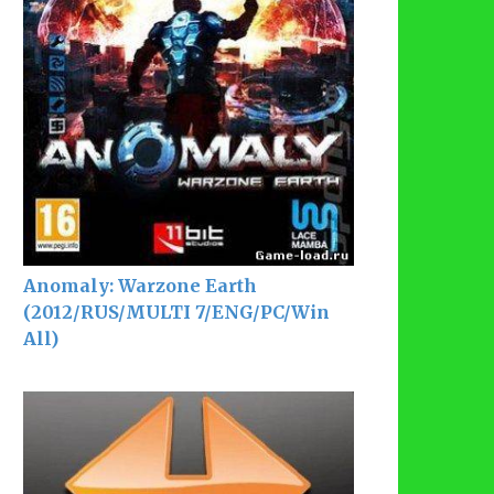
Anomaly: Warzone Earth
(2012/RUS/MULTI 7/ENG/PC/Win
All)