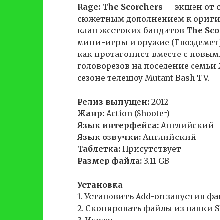
Rage: The Scorchers
— экшен от с
сюжетным дополнением к оригина
клан жестоких бандитов
The Sco
мини-игры и оружие (Гвоздемет
как протагонист вместе с новы
головорезов на поселение семьи
сезоне телешоу Mutant Bash TV.
Релиз выпущен:
2012
Жанр:
Action (Shooter)
Язык интерфейса:
Английский
Язык озвучки:
Английский
Таблетка:
Присутствует
Размер файла:
3.11 GB
Установка
1. Установить Add-on запустив фай
2. Скопировать файлы из папки S