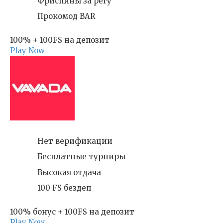
Фриспины за регу
Прокомод BAR
100% + 100FS на депозит
Play Now
Нет верификации
Бесплатные турниры
Высокая отдача
100 FS бездеп
100% бонус + 100FS на депозит
Play Now