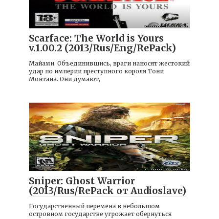
Игры
Scarface: The World is Yours
v.1.00.2 (2013/Rus/Eng/RePack)
Майами. Объединившись, враги наносят жестокий
удар по империи преступного короля Тони
Монтана. Они думают,
Игры
Sniper: Ghost Warrior
(2013/Rus/RePack от Audioslave)
Государственный перемена в небольшом
островном государстве угрожает обернуться