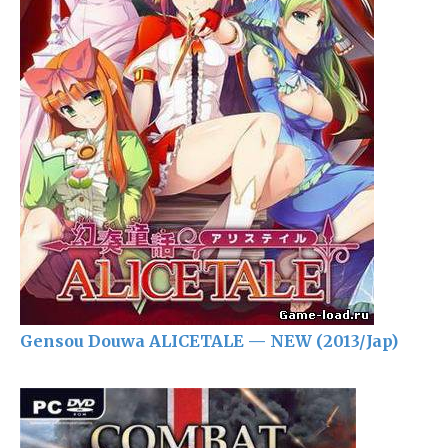
Gensou Douwa ALICETALE — NEW (2013/Jap)