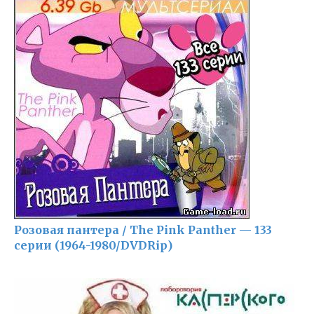
Розовая пантера / The Pink Panther — 133
серии (1964-1980/DVDRip)