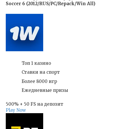
Soccer 6 (2012/RUS/PC/Repack/Win All)
Топ 1 казино
Ставки на спорт
Более 8000 игр
Ежедневные призы
500% + 50 FS на депозит
Play Now