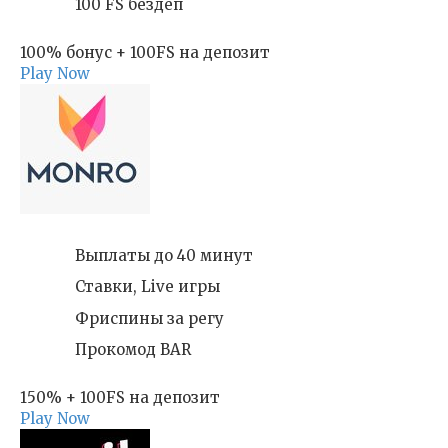
100 FS бездеп
100% бонус + 100FS на депозит
Play Now
Выплаты до 40 минут
Ставки, Live игры
Фриспины за регу
Прокомод BAR
150% + 100FS на депозит
Play Now