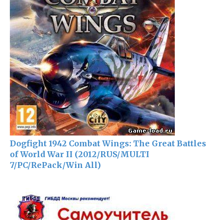
Dogfight 1942 Combat Wings: The Great Battles
of World War II (2012/RUS/MULTI
7/PC/RePack/Win All)