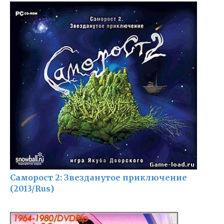
Саморост 2: Звезданутое приключение
(2013/Rus)