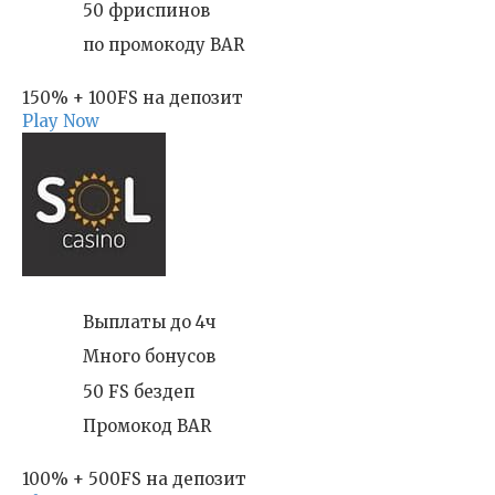
50 фриспинов
по промокоду BAR
150% + 100FS на депозит
Play Now
Выплаты до 4ч
Много бонусов
50 FS бездеп
Промокод BAR
100% + 500FS на депозит