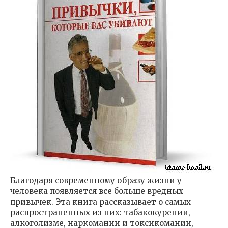
Благодаря современному образу жизни у
человека появляется все больше вредных
привычек. Эта книга рассказывает о самых
распространенных из них: табакокурении,
алкоголизме, наркомании и токсикомании,