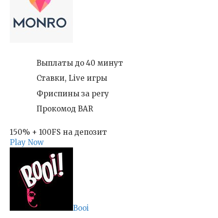
Выплаты до 40 минут
Ставки, Live игры
Фриспины за регу
Прокомод BAR
150% + 100FS на депозит
Play Now
Booi