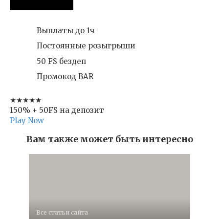
Выплаты до 1ч
Постоянные розыгрыши
50 FS бездеп
Промокод BAR
★★★★★
150% + 50FS на депозит
Play Now
Вам также может быть интересно
Все статьи сайта