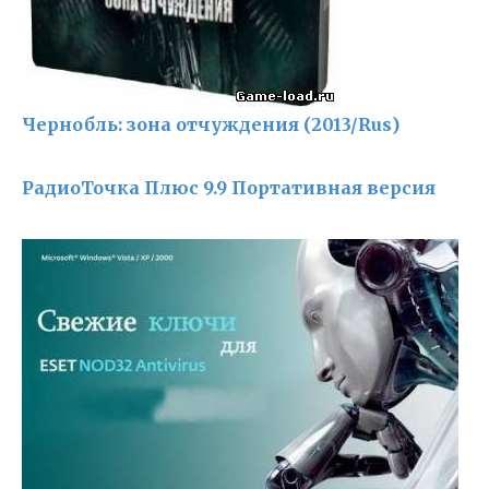
Чернобль: зона отчуждения (2013/Rus)
РадиоТочка Плюс 9.9 Портативная версия