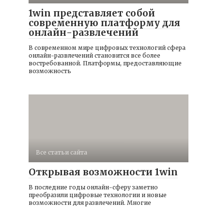
1win представляет собой
современную платформу для
онлайн-развлечений
В современном мире цифровых технологий сфера
онлайн-развлечений становится все более
востребованной. Платформы, предоставляющие
возможность
Все статьи сайта
Открывая возможности 1win
В последние годы онлайн-сферу заметно
преобразили цифровые технологии и новые
возможности для развлечений. Многие