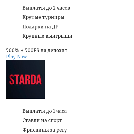
Выплаты до 2 часов
Крутые турниры
Подарки на ДР
Крупные выигрыши
500% + 500FS на депозит
Play Now
Выплаты до 1 часа
Ставки на спорт
Фриспины за регу