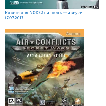
Ключи для NOD32 на июль — август
17.07.2013