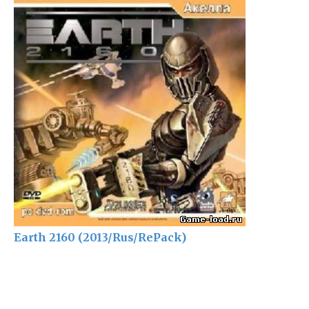
Earth 2160 (2013/Rus/RePack)