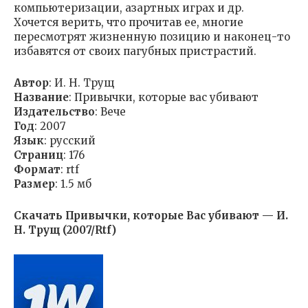
компьютеризации, азартных играх и др.
Хочется верить, что прочитав ее, многие
пересмотрят жизненную позицию и наконец-то
избавятся от своих пагубных пристрастий.
Автор
: И. Н. Трущ
Название
: Привычки, которые вас убивают
Издательство
: Вече
Год
: 2007
Язык
: русский
Страниц
: 176
Формат
: rtf
Размер
: 1.5 мб
Скачать Привычки, которые Вас убивают — И.
Н. Трущ (2007/Rtf)