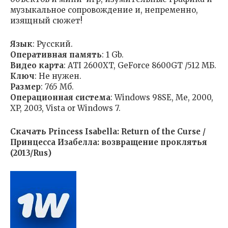
музыкальное сопровождение и, непременно,
изящный сюжет!
Язык
: Русский.
Оперативная память
: 1 Gb.
Видео карта
: ATI 2600XT, GeForce 8600GT /512 МБ.
Ключ
: Не нужен.
Размер
: 765 Мб.
Операционная система
: Windows 98SE, Me, 2000,
XP, 2003, Vista or Windows 7.
Скачать Princess Isabella: Return of the Curse /
Принцесса Изабелла: возвращение проклятья
(2013/Rus)