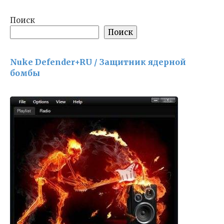
Поиск
Поиск
Nuke Defender+RU / Защитник ядерной
бомбы