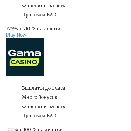
Фриспины за регу
Прокомод BAR
275% + 210FS на депозит
Play Now
Выплаты до 1 часа
Много бонусов
Фриспины за регу
Прокомод BAR
100% + 100FS на депозит