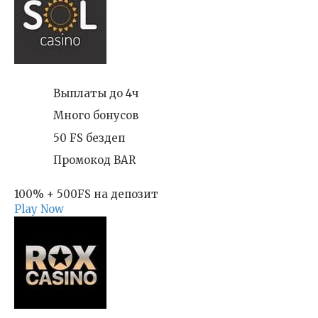
Выплаты до 4ч
Много бонусов
50 FS бездеп
Промокод BAR
100% + 500FS на депозит
Play Now