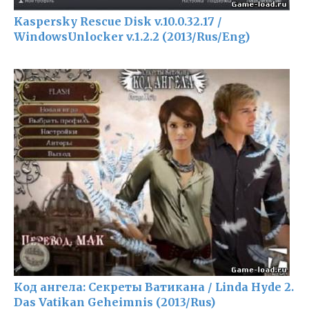
Kaspersky Rescue Disk v.10.0.32.17 /
WindowsUnlocker v.1.2.2 (2013/Rus/Eng)
Код ангела: Секреты Ватикана / Linda Hyde 2.
Das Vatikan Geheimnis (2013/Rus)