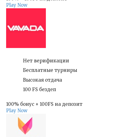
Play Now
Нет верификации
Бесплатные турниры
Высокая отдача
100 FS бездеп
100% бонус + 100FS на депозит
Play Now