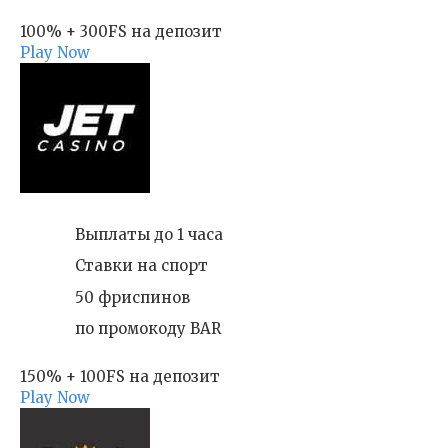
100% + 300FS на депозит
Play Now
Выплаты до 1 часа
Ставки на спорт
50 фриспинов
по промокоду BAR
150% + 100FS на депозит
Play Now