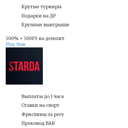
Крутые турниры
Подарки на ДР
Крупные выигрыши
500% + 500FS на депозит
Play Now
Выплаты до 1 часа
Ставки на спорт
Фриспины за регу
Прокомод BAR