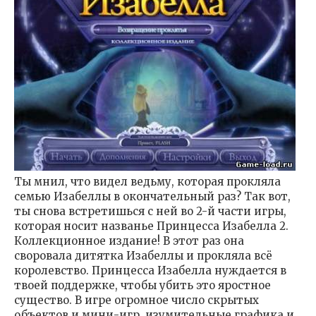
Ты мнил, что видел ведьму, которая прокляла
семью Изабеллы в окончательный раз? Так вот,
ты снова встретишься с ней во 2-й части игры,
которая носит названье Принцесса Изабелла 2.
Коллекционное издание! В этот раз она
своровала дитятка Изабеллы и прокляла всё
королевство. Принцесса Изабелла нуждается в
твоей поддержке, чтобы убить это яростное
существо. В игре огромное число скрытых
объектов и мини-игр, изумительные графика и