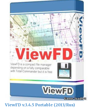
ViewFD v.3.4.5 Portable (2013/Rus)