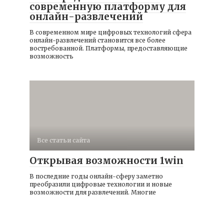
современную платформу для
онлайн-развлечений
В современном мире цифровых технологий сфера
онлайн-развлечений становится все более
востребованной. Платформы, предоставляющие
возможность
Все статьи сайта
Открывая возможности 1win
В последние годы онлайн-сферу заметно
преобразили цифровые технологии и новые
возможности для развлечений. Многие