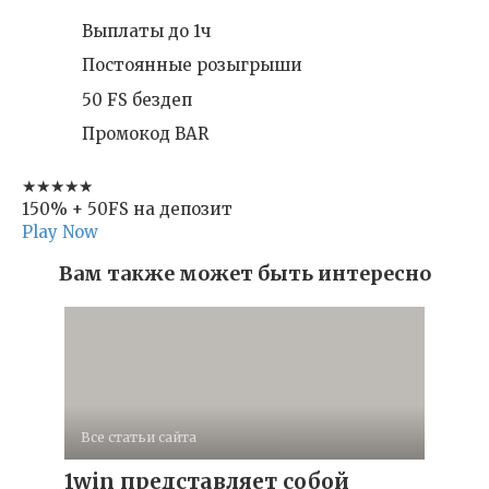
Выплаты до 1ч
Постоянные розыгрыши
50 FS бездеп
Промокод BAR
★★★★★
150% + 50FS на депозит
Play Now
Вам также может быть интересно
Все статьи сайта
1win представляет собой