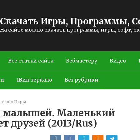
Скачать Игры, Программы, С
На сайте можно скачать программы, игры, софт, с
Все статьи сайта
Вебмастеру
Видео
ти
1Вин зеркало
Без рубрики
теля
»
Игры
я малышей. Маленький
 друзей (2013/Rus)