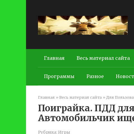
Перейти
к
контенту
Главная
Весь материал сайта
Программы
Разное
Новос
Главная
»
Весь материал сайта
»
Для Пользова
Поиграйка. ПДД дл
Автомобильчик ищет
Рубрика:
Игры