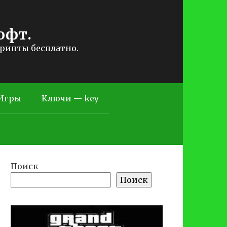
офт.
крипты бесплатно.
Игры
Ключи — key
Поиск
Поиск