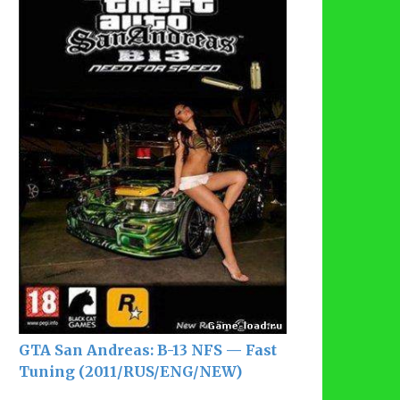
GTA San Andreas: B-13 NFS — Fast
Tuning (2011/RUS/ENG/NEW)