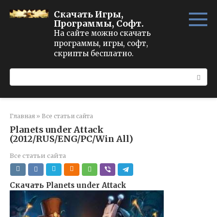
Перейти
Скачать Игры,
к
Программы, Софт.
контенту
На сайте можно скачать
программы, игры, софт,
скрипты бесплатно.
Поиск:
Главная
»
Все статьи сайта
Planets under Attack
(2012/RUS/ENG/PC/Win All)
Все статьи сайта
Скачать Planets under Attack