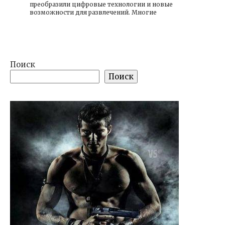
преобразили цифровые технологии и новые
возможности для развлечений. Многие
Поиск
Поиск