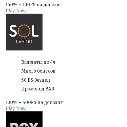
150% + 100FS на депозит
Play Now
Выплаты до 4ч
Много бонусов
50 FS бездеп
Промокод BAR
100% + 500FS на депозит
Play Now