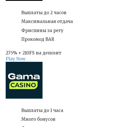
Выплаты до 2 часов
Максимальная отдача
Фриспины за регу
Прокомод BAR
275% + 210FS на депозит
Play Now
Выплаты до 1 часа
Много бонусов