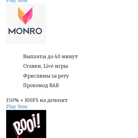
Play Now
Выплаты до 40 минут
Ставки, Live игры
Фриспины за регу
Прокомод BAR
150% + 100FS на депозит
Play Now