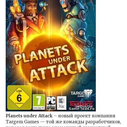
Planets under Attack
– новый проект компании
Targem Games — той же команды разработчиков,