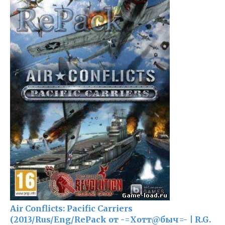
Air Conflicts: Pacific Carriers
(2013/Rus/Eng/RePack от -=Хотт@быч=- | R.G.